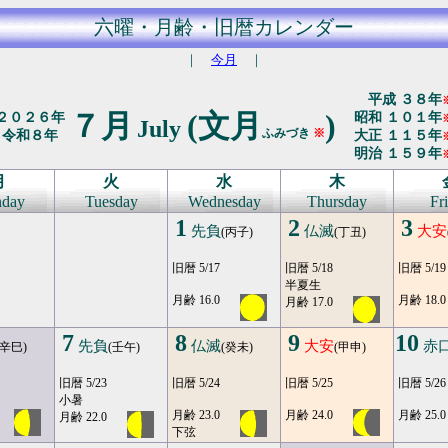
六曜・月齢・旧暦カレンダー
｜
今月
｜
平成 ３８年
７月
(文月
)
２０２６年
昭和 １０１年
July
ふみづき
※
令和８年
大正 １１５年
明治 １５９年
月
火
水
木
day
Tuesday
Wednesday
Thursday
Fr
1
2
3
先負
仏滅
大安
(丙子)
(丁丑)
旧暦 5/17
旧暦 5/18
旧暦 5/19
半夏生
月齢 16.0
月齢 18.0
月齢 17.0
7
8
9
10
先負
仏滅
大安
赤
(辛巳)
(壬午)
(癸未)
(甲申)
旧暦 5/23
旧暦 5/24
旧暦 5/25
旧暦 5/26
小暑
月齢 23.0
月齢 24.0
月齢 25.0
月齢 22.0
下弦