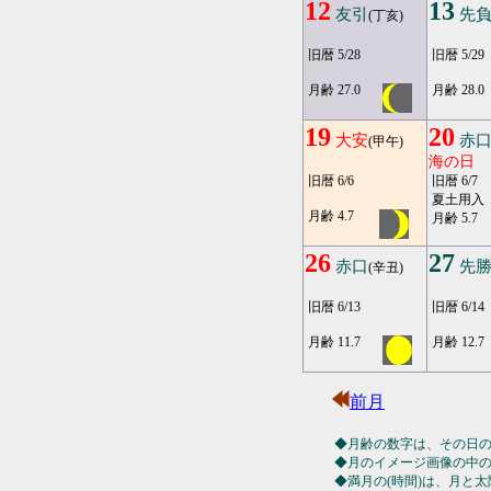
12
13
友引
先
(丁亥)
旧暦 5/28
旧暦 5/29
月齢 27.0
月齢 28.0
19
20
大安
赤
(甲午)
海の日
旧暦 6/6
旧暦 6/7
夏土用入
月齢 4.7
月齢 5.7
26
27
赤口
先
(辛丑)
旧暦 6/13
旧暦 6/14
月齢 11.7
月齢 12.7
前月
◆月齢の数字は、その日
◆月のイメージ画像の中
◆満月の(時間)は、月と太陽