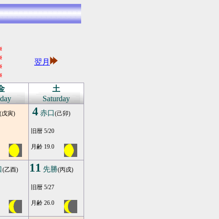
※
※
翌月
※
※
金
土
iday
Saturday
4
赤口
(戊寅)
(己卯)
旧暦 5/20
月齢 19.0
11
口
先勝
(乙酉)
(丙戌)
旧暦 5/27
月齢 26.0