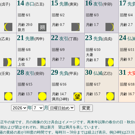
14
15
16
17
負
赤口
先勝
友引
先
(戊子)
(己丑)
(庚寅)
(辛卯)
旧暦 6/1
旧暦 6/2
旧暦 6/3
旧暦 6/4
月齢 29.0
月齢 0.7
月齢 1.7
月齢 2.7
新月
21
22
23
24
口
先勝
友引
先負
仏
(乙未)
(丙申)
(丁酉)
(戊戌)
旧暦 6/8
旧暦 6/9
旧暦 6/10
旧暦 6/11
大暑
月齢 6.7
月齢 7.7
月齢 9.7
月齢 8.7
上弦
28
29
30
31
勝
友引
先負
仏滅
大
(壬寅)
(癸卯)
(甲辰)
(乙巳)
旧暦 6/15
旧暦 6/16
旧暦 6/17
旧暦 6/18
月齢 13.7
月齢 14.7
月齢 15.7
月齢 16.7
満月(24時)
年
月
の正午の値です。月の画像の欠け具合はイメージです。再来年以降の春分の日・秋分
の朔および望はそれぞれ、朔は新月 望は満月を表しています。
の黄経の差が180度の時間です。毎時31～59分までは繰上げ表示。例(24時)は23:31～