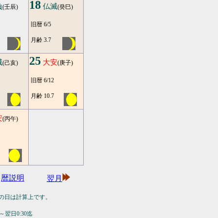
18
負
仏滅
(壬辰)
(癸巳)
旧暦 6/5
月齢 3.7
25
滅
大安
(己亥)
(庚子)
旧暦 6/12
月齢 10.7
安
(丙午)
暦説明
翌月
の日は計算上です。
翌日0:30迄