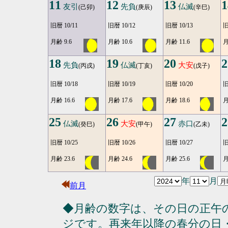
11
12
13
1
友引
先負
仏滅
(己卯)
(庚辰)
(辛巳)
旧暦 10/11
旧暦 10/12
旧暦 10/13
旧
月齢 9.6
月齢 10.6
月齢 11.6
月
18
19
20
2
先負
仏滅
大安
(丙戌)
(丁亥)
(戊子)
旧暦 10/18
旧暦 10/19
旧暦 10/20
旧
月齢 16.6
月齢 17.6
月齢 18.6
月
25
26
27
2
仏滅
大安
赤口
(癸巳)
(甲午)
(乙未)
旧暦 10/25
旧暦 10/26
旧暦 10/27
旧
月齢 23.6
月齢 24.6
月齢 25.6
月
年
月
前月
◆月齢の数字は、その日の正午
ジです。再来年以降の春分の日