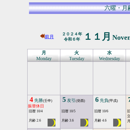
六曜・月
１１月
２０２４年
Nove
前月
令和６年
月
火
水
Monday
Tuesday
Wednesday
4
5
6
先勝
友引
先負
(壬申)
(癸酉)
(甲戌)
振替休日
旧暦 10/4
旧暦 10/5
旧暦 10/6
旧
月齢 2.6
月齢 3.6
月齢 4.6
月