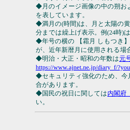
◆月のイメージ画像の中の朔お
を表しています。
◆満月の(時間)は、月と太陽の黄
分までは繰上げ表示。例(24時)は23
◆年号の横の 【霜月 しもつき
が、近年新暦月に使用される場
◆明治・大正・昭和の年数は
元
https://www.ajnet.ne.jp/diary_f/?yo
◆セキュリティ強化のため、今
合があります。
◆国民の祝日に関しては
内閣府
い。