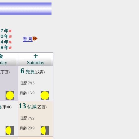
７年
※
０年
※
翌月
４年
※
８年
※
金
土
iday
Saturday
6
先負
(丁丑)
(戊寅)
旧暦 7/15
月齢 13.9
13
負
仏滅
(甲申)
(乙酉)
旧暦 7/22
月齢 20.9