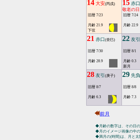
14
15
大安
赤
(丙戌)
敬老の日
旧暦 7/23
旧暦 7/24
月齢 21.9
月齢 22.9
下弦
21
22
赤口
友
(癸巳)
旧暦 7/30
旧暦 8/1
月齢 28.9
月齢 0.3
新月
28
29
友引
先
(庚子)
旧暦 8/7
旧暦 8/8
月齢 6.3
月齢 7.3
前月
◆月齢の数字は、その日
◆月のイメージ画像の中
◆満月の(時間)は、月と太陽