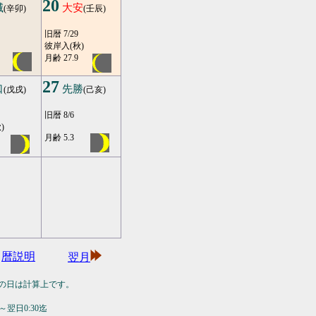
20
滅
大安
(辛卯)
(壬辰)
旧暦 7/29
彼岸入(秋)
月齢 27.9
27
口
先勝
(戊戌)
(己亥)
旧暦 8/6
)
月齢 5.3
暦説明
翌月
の日は計算上です。
翌日0:30迄