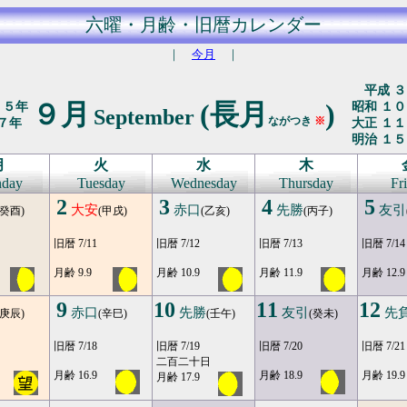
六曜・月齢・旧暦カレンダー
｜
今月
｜
平成 ３
９月
(長月
)
２５年
昭和 １０
September
ながつき
※
７年
大正 １１
明治 １５
月
火
水
木
day
Tuesday
Wednesday
Thursday
Fr
2
3
4
5
大安
赤口
先勝
友引
(癸酉)
(甲戌)
(乙亥)
(丙子)
旧暦 7/11
旧暦 7/12
旧暦 7/13
旧暦 7/14
月齢 9.9
月齢 10.9
月齢 11.9
月齢 12.9
9
10
11
12
赤口
先勝
友引
先
(庚辰)
(辛巳)
(壬午)
(癸未)
旧暦 7/18
旧暦 7/19
旧暦 7/20
旧暦 7/21
二百二十日
月齢 16.9
月齢 18.9
月齢 19.9
月齢 17.9