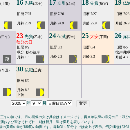
16
17
18
19
口
先勝
友引
先負
仏
(丁亥)
(戊子)
(己丑)
(庚寅)
旧暦 7/25
旧暦 7/26
旧暦 7/27
旧暦 7/28
月齢 23.9
月齢 24.9
月齢 25.9
月齢 26.9
23
24
25
26
引
先負
仏滅
大安
赤
(甲午)
(乙未)
(丙申)
(丁酉)
秋分の日
旧暦 8/2
旧暦 8/3
旧暦 8/4
旧暦 8/5
秋分･秋の彼岸
彼岸明(秋
月齢 2.3
月齢 3.3
月齢 1.3
月齢 4.3
30
負
仏滅
(辛丑)
(壬寅)
旧暦 8/9
月齢 8.3
上弦
年
月
の正午の値です。月の画像の欠け具合はイメージです。再来年以降の春分の日・秋分
の朔および望はそれぞれ、朔は新月 望は満月を表しています。
の黄経の差が180度の時間です。毎時31～59分までは繰上げ表示。例(24時)は23:31～