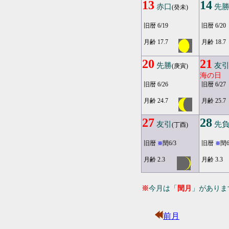
13
14
赤口
先
(癸未)
旧暦 6/19
旧暦 6/20
月齢 17.7
月齢 18.7
20
21
先勝
友
(庚寅)
海の日
旧暦 6/26
旧暦 6/27
月齢 24.7
月齢 25.7
27
28
友引
先
(丁酉)
旧暦
閏6/3
旧暦
閏6
※
※
月齢 2.3
月齢 3.3
※
今月は「
閏月
」がありま
前月