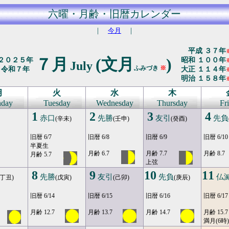
六曜・月齢・旧暦カレンダー
｜
今月
｜
平成 ３７年
７月
(文月
)
２０２５年
昭和 １００年
July
ふみづき
※
令和７年
大正 １１４年
明治 １５８年
月
火
水
木
day
Tuesday
Wednesday
Thursday
Fr
1
2
3
4
赤口
先勝
友引
先負
(辛未)
(壬申)
(癸酉)
旧暦 6/7
旧暦 6/8
旧暦 6/9
旧暦 6/10
半夏生
月齢 6.7
月齢 7.7
月齢 8.7
月齢 5.7
上弦
8
9
10
11
先勝
友引
先負
仏
(丁丑)
(戊寅)
(己卯)
(庚辰)
旧暦 6/14
旧暦 6/15
旧暦 6/16
旧暦 6/17
月齢 12.7
月齢 13.7
月齢 14.7
月齢 15.7
満月(6時)