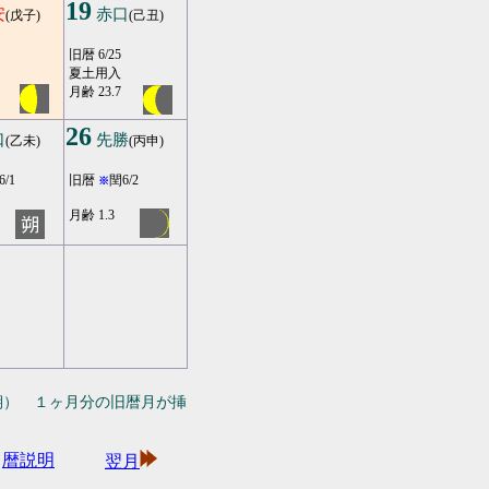
19
安
赤口
(戊子)
(己丑)
旧暦 6/25
夏土用入
月齢 23.7
26
口
先勝
(乙未)
(丙申)
6/1
旧暦
閏6/2
※
月齢 1.3
期） １ヶ月分の旧暦月が挿
暦説明
翌月