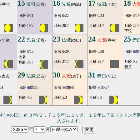
15
16
17
18
勝
友引
先負
仏滅
大
(甲申)
(乙酉)
(丙戌)
(丁亥)
旧暦 6/21
旧暦 6/22
旧暦 6/23
旧暦 6/24
月齢 19.7
月齢 20.7
月齢 21.7
月齢 22.7
下弦
22
23
24
25
引
先負
仏滅
大安
赤
(辛卯)
(壬辰)
(癸巳)
(甲午)
旧暦 6/28
旧暦 6/29
旧暦 6/30
旧暦
閏
※
大暑
月齢 27.7
月齢 28.7
月齢 0.3
月齢 26.7
新月
29
30
31
負
仏滅
大安
赤口
(戊戌)
(己亥)
(庚子)
(辛丑)
/4
旧暦
閏6/5
旧暦
閏6/6
旧暦
閏6/7
※
※
※
月齢 4.3
月齢 5.3
月齢 6.3
す(
の日)。約３年(２．７１５年)に１ヶ月、１９年に７回（メトン周
※
入されます。
年
月