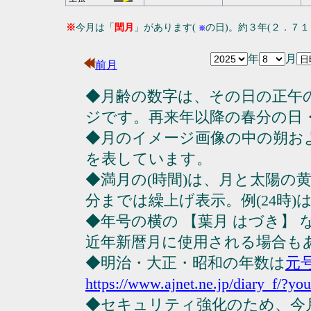
※
今月は「
閏月
」があります(
の日)。約３年(２．７
※
年
月
前月
◆月齢の数字は、その日の正午
ジです。再来年以降の春分の日
◆月のイメージ画像の中の朔お
を表しています。
◆満月の(時間)は、月と太陽の黄
分までは繰上げ表示。例(24時)は23
◆年号の横の 【葉月 はづき】
近年新暦月に使用される場合も
◆明治・大正・昭和の年数は
元
https://www.ajnet.ne.jp/diary_f/?yo
◆セキュリティ強化のため、今