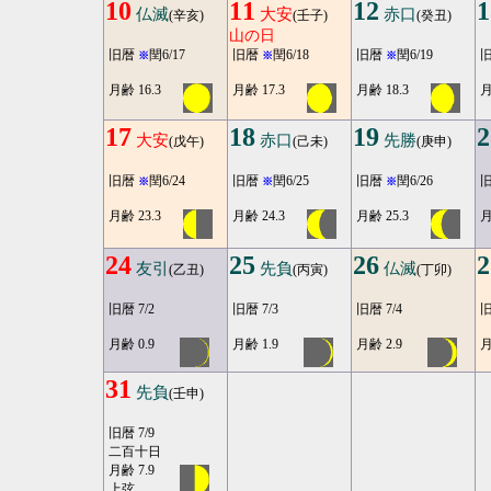
10
11
12
1
仏滅
大安
赤口
(辛亥)
(壬子)
(癸丑)
山の日
旧暦
閏6/17
旧暦
閏6/18
旧暦
閏6/19
※
※
※
月齢 16.3
月齢 17.3
月齢 18.3
月
17
18
19
2
大安
赤口
先勝
(戊午)
(己未)
(庚申)
旧暦
閏6/24
旧暦
閏6/25
旧暦
閏6/26
※
※
※
月齢 23.3
月齢 24.3
月齢 25.3
月
24
25
26
2
友引
先負
仏滅
(乙丑)
(丙寅)
(丁卯)
旧暦 7/2
旧暦 7/3
旧暦 7/4
旧
月齢 0.9
月齢 1.9
月齢 2.9
月
31
先負
(壬申)
旧暦 7/9
二百十日
月齢 7.9
上弦