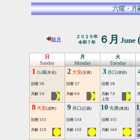
六曜・月
６月
２０２５年
June
前月
令和７年
日
月
火
Sunday
Monday
Tuesday
1
2
3
仏滅
大安
赤口
(辛丑)
(壬寅)
(癸卯)
旧暦 5/6
旧暦 5/7
旧暦 5/8
旧
月齢 5.0
月齢 6.0
月齢 7.0
月
上弦
8
9
10
1
大安
赤口
先勝
(戊申)
(己酉)
(庚戌)
旧暦 5/13
旧暦 5/14
旧暦 5/15
旧
月齢 12.0
月齢 13.0
月齢 14.0
月
満