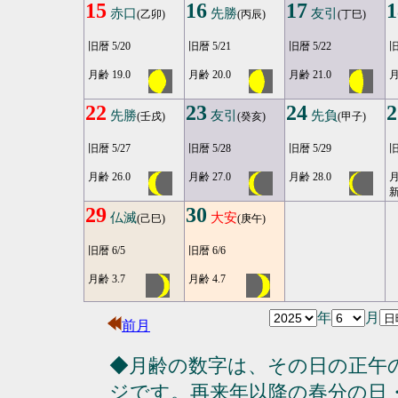
15
16
17
1
赤口
先勝
友引
(乙卯)
(丙辰)
(丁巳)
旧暦 5/20
旧暦 5/21
旧暦 5/22
旧
月齢 19.0
月齢 20.0
月齢 21.0
月
22
23
24
2
先勝
友引
先負
(壬戌)
(癸亥)
(甲子)
旧暦 5/27
旧暦 5/28
旧暦 5/29
旧
月齢 26.0
月齢 27.0
月齢 28.0
月
29
30
仏滅
大安
(己巳)
(庚午)
旧暦 6/5
旧暦 6/6
月齢 3.7
月齢 4.7
年
月
前月
◆月齢の数字は、その日の正午
ジです。再来年以降の春分の日