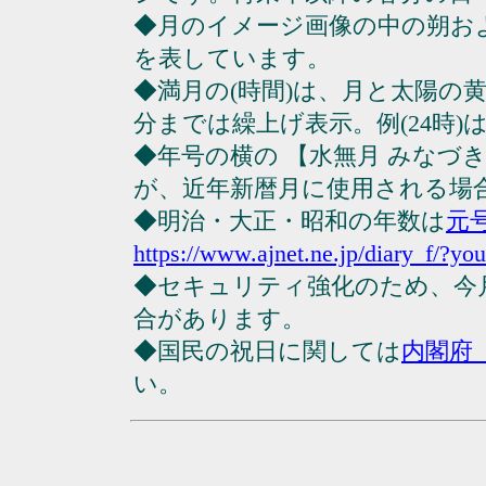
◆月のイメージ画像の中の朔お
を表しています。
◆満月の(時間)は、月と太陽の黄
分までは繰上げ表示。例(24時)は23
◆年号の横の 【水無月 みなづ
が、近年新暦月に使用される場
◆明治・大正・昭和の年数は
元
https://www.ajnet.ne.jp/diary_f/?yo
◆セキュリティ強化のため、今
合があります。
◆国民の祝日に関しては
内閣府
い。