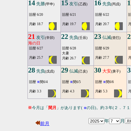
14
15
16
1
先勝
友引
先負
(甲申)
(乙酉)
(丙戌)
旧暦 6/20
旧暦 6/21
旧暦 6/22
旧
月齢 18.7
月齢 19.7
月齢 20.7
月
21
22
23
2
友引
先負
仏滅
(辛卯)
(壬辰)
(癸巳)
海の日
旧暦 6/27
旧暦 6/28
旧暦 6/29
旧
大暑
月齢 25.7
月齢 27.7
月
月齢 26.7
28
29
30
3
先負
仏滅
大安
(戊戌)
(己亥)
(庚子)
旧暦
閏6/4
旧暦
閏6/5
旧暦
閏6/6
※
※
※
月齢 3.3
月齢 4.3
月齢 5.3
月
※
今月は「
閏月
」があります(
の日)。約３年(２．７
※
年
月
前月