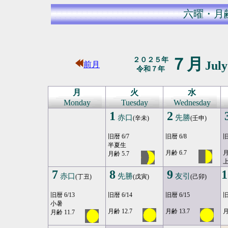
六曜・月
７月
２０２５年
Jul
前月
令和７年
月
火
水
Monday
Tuesday
Wednesday
1
2
赤口
先勝
(辛未)
(壬申)
旧暦 6/7
旧暦 6/8
旧
半夏生
月齢 6.7
月
月齢 5.7
7
8
9
1
赤口
先勝
友引
(丁丑)
(戊寅)
(己卯)
旧暦 6/13
旧暦 6/14
旧暦 6/15
旧
小暑
月齢 12.7
月齢 13.7
月
月齢 11.7