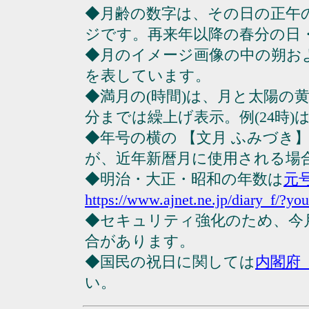
◆月齢の数字は、その日の正午
ジです。再来年以降の春分の日
◆月のイメージ画像の中の朔お
を表しています。
◆満月の(時間)は、月と太陽の黄
分までは繰上げ表示。例(24時)は23
◆年号の横の 【文月 ふみづき
が、近年新暦月に使用される場
◆明治・大正・昭和の年数は
元
https://www.ajnet.ne.jp/diary_f/?yo
◆セキュリティ強化のため、今
合があります。
◆国民の祝日に関しては
内閣府
い。