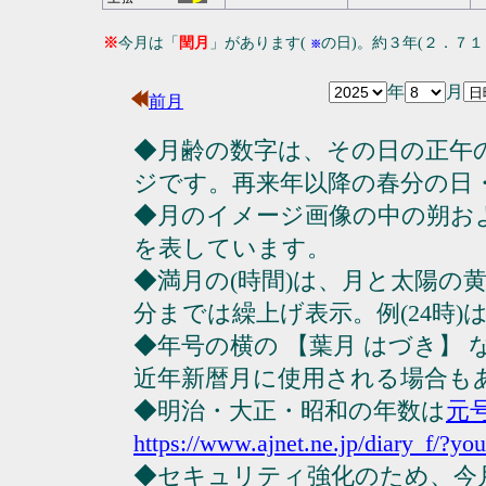
※
今月は「
閏月
」があります(
の日)。約３年(２．７
※
年
月
前月
◆月齢の数字は、その日の正午
ジです。再来年以降の春分の日
◆月のイメージ画像の中の朔お
を表しています。
◆満月の(時間)は、月と太陽の黄
分までは繰上げ表示。例(24時)は23
◆年号の横の 【葉月 はづき】
近年新暦月に使用される場合も
◆明治・大正・昭和の年数は
元
https://www.ajnet.ne.jp/diary_f/?yo
◆セキュリティ強化のため、今