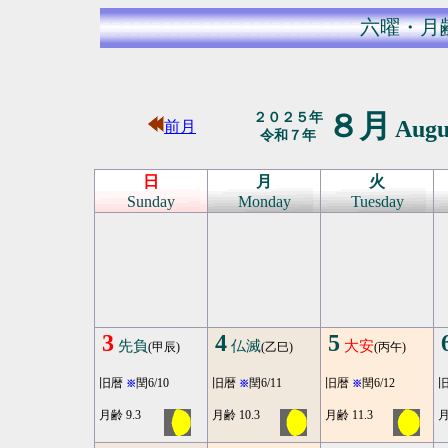
六曜・月
８月
２０２５年
Augu
前月
令和７年
日
月
火
Sunday
Monday
Tuesday
3
4
5
先負
仏滅
大安
(甲辰)
(乙巳)
(丙午)
旧暦
閏6/10
旧暦
閏6/11
旧暦
閏6/12
※
※
※
月齢 9.3
月齢 10.3
月齢 11.3
月