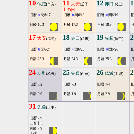
10
11
12
1
仏滅
大安
赤口
(辛亥)
(壬子)
(癸丑)
山の日
旧暦
閏6/17
旧暦
閏6/18
旧暦
閏6/19
※
※
※
月齢 16.3
月齢 17.3
月齢 18.3
月
17
18
19
2
大安
赤口
先勝
(戊午)
(己未)
(庚申)
旧暦
閏6/24
旧暦
閏6/25
旧暦
閏6/26
※
※
※
月齢 23.3
月齢 24.3
月齢 25.3
月
24
25
26
2
友引
先負
仏滅
(乙丑)
(丙寅)
(丁卯)
旧暦 7/2
旧暦 7/3
旧暦 7/4
旧
月齢 0.9
月齢 1.9
月齢 2.9
月
31
先負
(壬申)
旧暦 7/9
二百十日
月齢 7.9
上弦