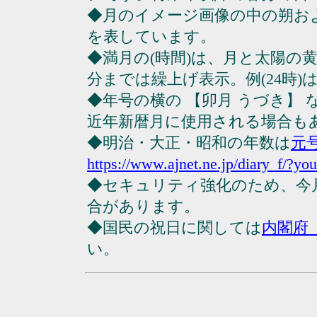
◆月のイメージ画像の中の朔お
を表しています。
◆満月の(時間)は、月と太陽の黄
分までは繰上げ表示。例(24時)は23
◆年号の横の 【卯月 うづき】
近年新暦月に使用される場合も
◆明治・大正・昭和の年数は
元
https://www.ajnet.ne.jp/diary_f/?yo
◆セキュリティ強化のため、今
合があります。
◆国民の祝日に関しては
内閣府
い。