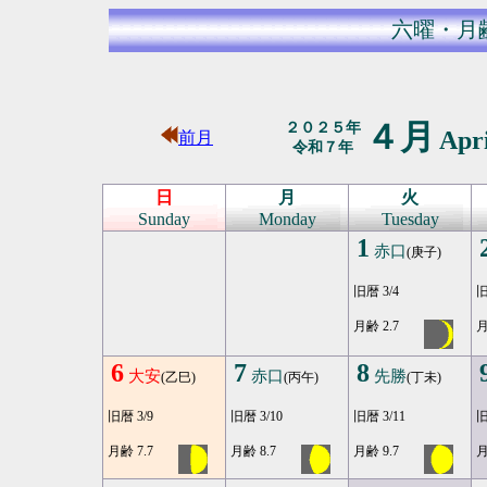
六曜・月
４月
２０２５年
Apr
前月
令和７年
日
月
火
Sunday
Monday
Tuesday
1
赤口
(庚子)
旧暦 3/4
旧
月齢 2.7
月
6
7
8
大安
赤口
先勝
(乙巳)
(丙午)
(丁未)
旧暦 3/9
旧暦 3/10
旧暦 3/11
旧
月齢 7.7
月齢 8.7
月齢 9.7
月