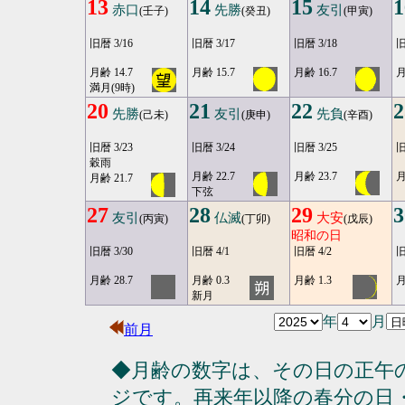
13
14
15
1
赤口
先勝
友引
(壬子)
(癸丑)
(甲寅)
旧暦 3/16
旧暦 3/17
旧暦 3/18
旧
月齢 14.7
月齢 15.7
月齢 16.7
月
満月(9時)
20
21
22
2
先勝
友引
先負
(己未)
(庚申)
(辛酉)
旧暦 3/23
旧暦 3/24
旧暦 3/25
旧
穀雨
月齢 22.7
月齢 23.7
月
月齢 21.7
下弦
27
28
29
3
友引
仏滅
大安
(丙寅)
(丁卯)
(戊辰)
昭和の日
旧暦 3/30
旧暦 4/1
旧暦 4/2
旧
月齢 28.7
月齢 0.3
月齢 1.3
月
新月
年
月
前月
◆月齢の数字は、その日の正午
ジです。再来年以降の春分の日