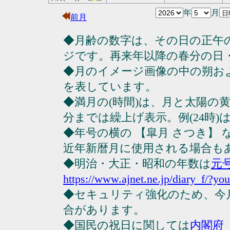
年
月
前月
◆月齢の数字は、その日の正午
ジです。再来年以降の春分の日
◆月のイメージ画像の中の朔お
を表しています。
◆満月の(時間)は、月と太陽の黄
分までは繰上げ表示。例(24時)は23
◆年号の横の 【皐月 さつき】
近年新暦月に使用される場合も
◆明治・大正・昭和の年数は
元
https://www.ajnet.ne.jp/diary_f/?yo
◆セキュリティ強化のため、今
合があります。
◆国民の祝日に関しては
内閣府