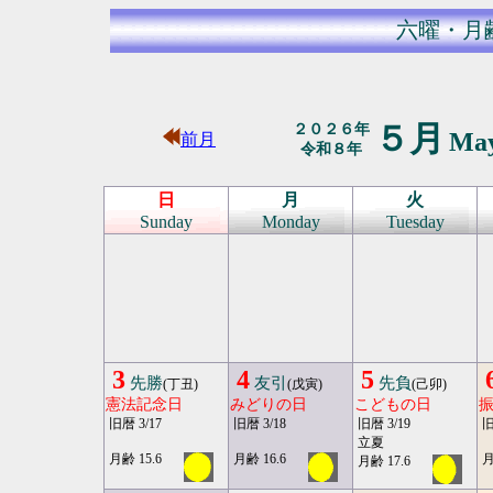
六曜・月
５月
２０２６年
Ma
前月
令和８年
日
月
火
Sunday
Monday
Tuesday
3
4
5
先勝
友引
先負
(丁丑)
(戊寅)
(己卯)
憲法記念日
みどりの日
こどもの日
旧暦 3/17
旧暦 3/18
旧暦 3/19
旧
立夏
月齢 15.6
月齢 16.6
月
月齢 17.6