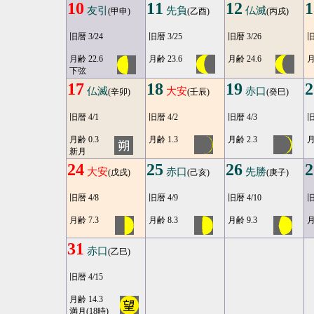
10
11
12
1
友引
先負
仏滅
(甲申)
(乙酉)
(丙戌)
旧暦 3/24
旧暦 3/25
旧暦 3/26
旧
月齢 22.6
月齢 23.6
月齢 24.6
月
下弦
17
18
19
2
仏滅
大安
赤口
(辛卯)
(壬辰)
(癸巳)
旧暦 4/1
旧暦 4/2
旧暦 4/3
旧
月齢 0.3
月齢 1.3
月齢 2.3
月
新月
24
25
26
2
大安
赤口
先勝
(戊戌)
(己亥)
(庚子)
旧暦 4/8
旧暦 4/9
旧暦 4/10
旧
月齢 7.3
月齢 8.3
月齢 9.3
月
31
赤口
(乙巳)
旧暦 4/15
月齢 14.3
満月(18時)