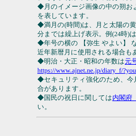
◆月のイメージ画像の中の朔お
を表しています。
◆満月の(時間)は、月と太陽の黄
分までは繰上げ表示。例(24時)は23
◆年号の横の 【弥生 やよい】
近年新暦月に使用される場合も
◆明治・大正・昭和の年数は
元
https://www.ajnet.ne.jp/diary_f/?yo
◆セキュリティ強化のため、今
合があります。
◆国民の祝日に関しては
内閣府
い。