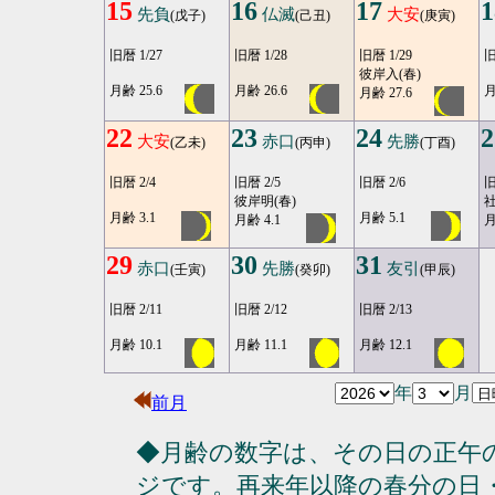
15
16
17
1
先負
仏滅
大安
(戊子)
(己丑)
(庚寅)
旧暦 1/27
旧暦 1/28
旧暦 1/29
旧
彼岸入(春)
月齢 25.6
月齢 26.6
月
月齢 27.6
22
23
24
2
大安
赤口
先勝
(乙未)
(丙申)
(丁酉)
旧暦 2/4
旧暦 2/5
旧暦 2/6
旧
彼岸明(春)
社
月齢 3.1
月齢 5.1
月齢 4.1
月
29
30
31
赤口
先勝
友引
(壬寅)
(癸卯)
(甲辰)
旧暦 2/11
旧暦 2/12
旧暦 2/13
月齢 10.1
月齢 11.1
月齢 12.1
年
月
前月
◆月齢の数字は、その日の正午
ジです。再来年以降の春分の日