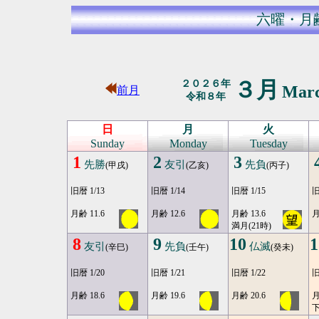
六曜・月
３月
２０２６年
Mar
前月
令和８年
日
月
火
Sunday
Monday
Tuesday
1
2
3
先勝
友引
先負
(甲戌)
(乙亥)
(丙子)
旧暦 1/13
旧暦 1/14
旧暦 1/15
旧
月齢 11.6
月齢 12.6
月齢 13.6
月
満月(21時)
8
9
10
1
友引
先負
仏滅
(辛巳)
(壬午)
(癸未)
旧暦 1/20
旧暦 1/21
旧暦 1/22
旧
月齢 18.6
月齢 19.6
月齢 20.6
月