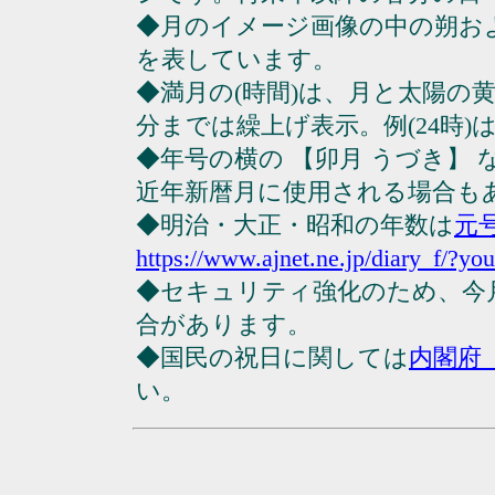
◆月のイメージ画像の中の朔お
を表しています。
◆満月の(時間)は、月と太陽の黄
分までは繰上げ表示。例(24時)は23
◆年号の横の 【卯月 うづき】
近年新暦月に使用される場合も
◆明治・大正・昭和の年数は
元
https://www.ajnet.ne.jp/diary_f/?yo
◆セキュリティ強化のため、今
合があります。
◆国民の祝日に関しては
内閣府
い。