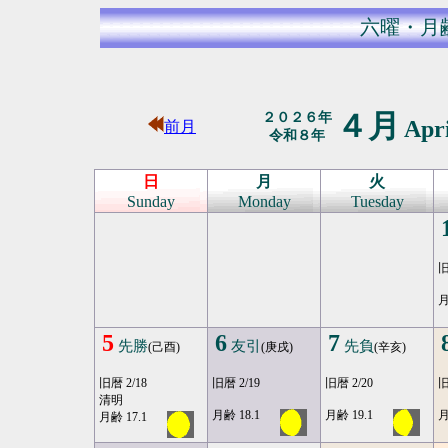
六曜・月
４月
２０２６年
Apr
前月
令和８年
日
月
火
Sunday
Monday
Tuesday
旧
月
5
6
7
先勝
友引
先負
(己酉)
(庚戌)
(辛亥)
旧暦 2/18
旧暦 2/19
旧暦 2/20
旧
清明
月齢 18.1
月齢 19.1
月
月齢 17.1