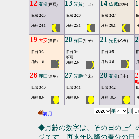
12
13
14
1
友引
先負
仏滅
(丙辰)
(丁巳)
(戊午)
旧暦 2/25
旧暦 2/26
旧暦 2/27
旧
月齢 24.1
月齢 25.1
月齢 26.1
月
19
20
21
2
大安
赤口
先勝
(癸亥)
(甲子)
(乙丑)
旧暦 3/3
旧暦 3/4
旧暦 3/5
旧
穀雨
月齢 1.6
月齢 3.6
月
月齢 2.6
26
27
28
2
赤口
先勝
友引
(庚午)
(辛未)
(壬申)
旧暦 3/10
旧暦 3/11
旧暦 3/12
旧
月齢 8.6
月齢 9.6
月齢 10.6
月
年
月
前月
◆月齢の数字は、その日の正午
ジです。再来年以降の春分の日