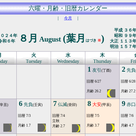
六曜・月齢・旧暦カレンダー
｜
今月
｜
平成 ３６
８月
(葉月
)
２０２４年
昭和 ９９
August
はづき
※
令和６年
大正 １１３
明治 １５７
月
火
水
木
day
Tuesday
Wednesday
Thursday
Fr
1
2
友引
先負
(丁酉)
旧暦 6/27
旧暦 6/28
月齢 26.2
月齢 27.2
6
7
8
9
先負
仏滅
大安
赤口
(辛丑)
(壬寅)
(癸卯)
(甲辰)
旧暦 7/3
旧暦 7/4
旧暦 7/5
旧暦 7/6
立秋
月齢 1.7
月齢 3.7
月齢 4.7
月齢 2.7