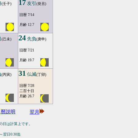
17
勝
友引
(壬子)
(癸丑)
旧暦 7/14
月齢 12.7
24
引
先負
(己未)
(庚申)
旧暦 7/21
月齢 19.7
31
負
仏滅
(丙寅)
(丁卯)
旧暦 7/28
二百十日
月齢 26.7
暦説明
翌月
の日は計算上です。
翌日0:30迄