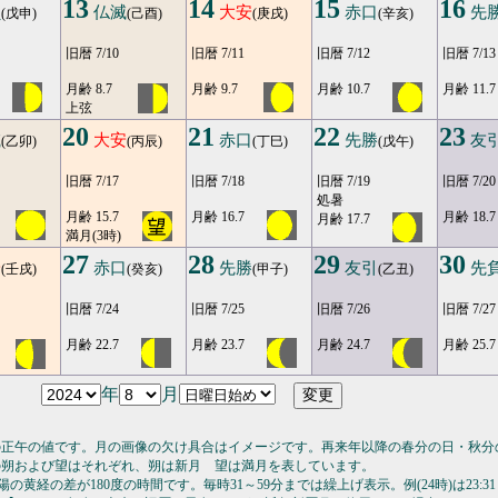
13
14
15
16
負
仏滅
大安
赤口
先
(戊申)
(己酉)
(庚戌)
(辛亥)
旧暦 7/10
旧暦 7/11
旧暦 7/12
旧暦 7/13
月齢 8.7
月齢 9.7
月齢 10.7
月齢 11.7
上弦
20
21
22
23
滅
大安
赤口
先勝
友
(乙卯)
(丙辰)
(丁巳)
(戊午)
旧暦 7/17
旧暦 7/18
旧暦 7/19
旧暦 7/20
処暑
月齢 15.7
月齢 16.7
月齢 18.7
月齢 17.7
満月(3時)
27
28
29
30
安
赤口
先勝
友引
先
(壬戌)
(癸亥)
(甲子)
(乙丑)
旧暦 7/24
旧暦 7/25
旧暦 7/26
旧暦 7/27
月齢 22.7
月齢 23.7
月齢 24.7
月齢 25.7
年
月
の正午の値です。月の画像の欠け具合はイメージです。再来年以降の春分の日・秋分
の朔および望はそれぞれ、朔は新月 望は満月を表しています。
の黄経の差が180度の時間です。毎時31～59分までは繰上げ表示。例(24時)は23:31～