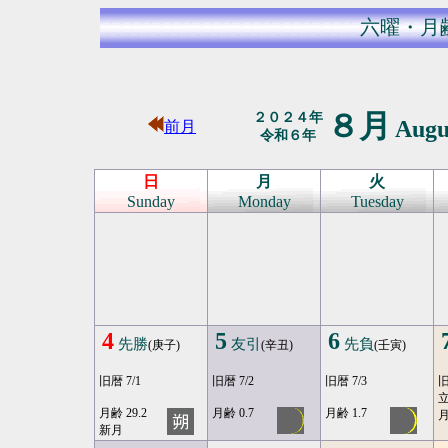
六曜・月
８月
２０２４年
Augu
前月
令和６年
日
月
火
Sunday
Monday
Tuesday
4
5
6
先勝
友引
先負
(庚子)
(辛丑)
(壬寅)
旧暦 7/1
旧暦 7/2
旧暦 7/3
旧
月齢 29.2
月齢 0.7
月齢 1.7
月
新月