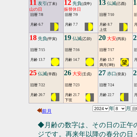
11
12
13
1
友引
先負
仏滅
(丁未)
(戊申)
(己酉)
山の日
振替休日
旧暦 7/8
旧暦 7/9
旧暦 7/10
旧
月齢 6.7
月齢 7.7
月齢 8.7
月
上弦
18
19
20
2
先負
仏滅
大安
(甲寅)
(乙卯)
(丙辰)
旧暦 7/15
旧暦 7/16
旧暦 7/17
旧
月齢 13.7
月齢 14.7
月齢 15.7
月
満月(3時)
25
26
27
2
仏滅
大安
赤口
(辛酉)
(壬戌)
(癸亥)
旧暦 7/22
旧暦 7/23
旧暦 7/24
旧
月齢 20.7
月齢 21.7
月齢 22.7
月
下弦
年
月
前月
◆月齢の数字は、その日の正午
ジです。再来年以降の春分の日