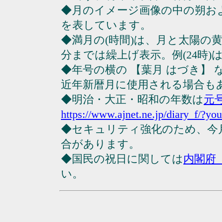
◆月のイメージ画像の中の朔お
を表しています。
◆満月の(時間)は、月と太陽の黄
分までは繰上げ表示。例(24時)は23
◆年号の横の 【葉月 はづき】
近年新暦月に使用される場合も
◆明治・大正・昭和の年数は
元
https://www.ajnet.ne.jp/diary_f/?yo
◆セキュリティ強化のため、今
合があります。
◆国民の祝日に関しては
内閣府
い。