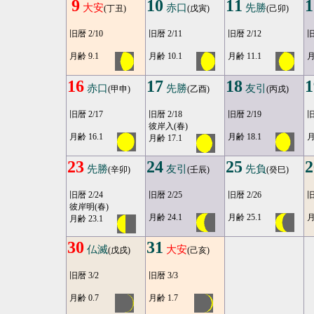
9
10
11
1
大安
赤口
先勝
(丁丑)
(戊寅)
(己卯)
旧暦 2/10
旧暦 2/11
旧暦 2/12
旧
月齢 9.1
月齢 10.1
月齢 11.1
月
16
17
18
1
赤口
先勝
友引
(甲申)
(乙酉)
(丙戌)
旧暦 2/17
旧暦 2/18
旧暦 2/19
旧
彼岸入(春)
月齢 16.1
月齢 18.1
月
月齢 17.1
23
24
25
2
先勝
友引
先負
(辛卯)
(壬辰)
(癸巳)
旧暦 2/24
旧暦 2/25
旧暦 2/26
旧
彼岸明(春)
月齢 24.1
月齢 25.1
月
月齢 23.1
30
31
仏滅
大安
(戊戌)
(己亥)
旧暦 3/2
旧暦 3/3
月齢 0.7
月齢 1.7