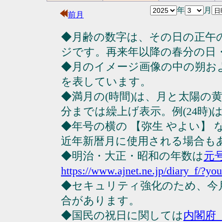
年
月
前月
◆月齢の数字は、その日の正午
ジです。再来年以降の春分の日
◆月のイメージ画像の中の朔お
を表しています。
◆満月の(時間)は、月と太陽の黄
分までは繰上げ表示。例(24時)は23
◆年号の横の 【弥生 やよい】
近年新暦月に使用される場合も
◆明治・大正・昭和の年数は
元
https://www.ajnet.ne.jp/diary_f/?yo
◆セキュリティ強化のため、今
合があります。
◆国民の祝日に関しては
内閣府