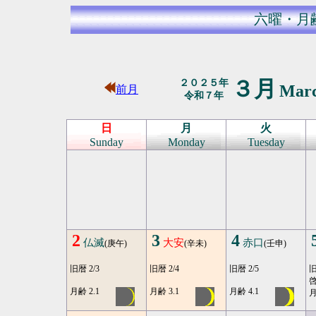
六曜・月
３月
２０２５年
Mar
前月
令和７年
日
月
火
Sunday
Monday
Tuesday
2
3
4
仏滅
大安
赤口
(庚午)
(辛未)
(壬申)
旧暦 2/3
旧暦 2/4
旧暦 2/5
旧
月齢 2.1
月齢 3.1
月齢 4.1
月