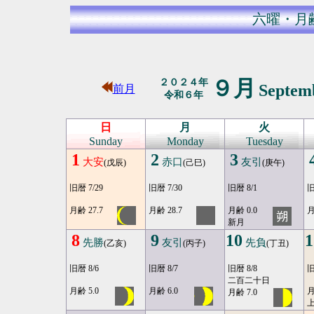
六曜・月
９月
２０２４年
Septem
前月
令和６年
日
月
火
Sunday
Monday
Tuesday
1
2
3
大安
赤口
友引
(戊辰)
(己巳)
(庚午)
旧暦 7/29
旧暦 7/30
旧暦 8/1
旧
月齢 27.7
月齢 28.7
月齢 0.0
月
新月
8
9
10
1
先勝
友引
先負
(乙亥)
(丙子)
(丁丑)
旧暦 8/6
旧暦 8/7
旧暦 8/8
旧
二百二十日
月齢 5.0
月齢 6.0
月
月齢 7.0