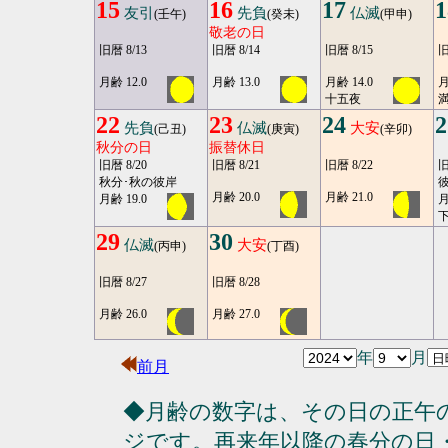
15
16
17
1
友引
先負
仏滅
(壬午)
(癸未)
(甲申)
敬老の日
旧暦 8/13
旧暦 8/14
旧暦 8/15
旧
月齢 12.0
月齢 13.0
月齢 14.0
月
十五夜
満
22
23
24
2
先負
仏滅
大安
(己丑)
(庚寅)
(辛卯)
秋分の日
振替休日
旧暦 8/20
旧暦 8/21
旧暦 8/22
旧
秋分･秋の彼岸
彼
月齢 20.0
月齢 21.0
月齢 19.0
月
29
30
仏滅
大安
(丙申)
(丁酉)
旧暦 8/27
旧暦 8/28
月齢 26.0
月齢 27.0
年
月
前月
◆月齢の数字は、その日の正午
ジです。再来年以降の春分の日