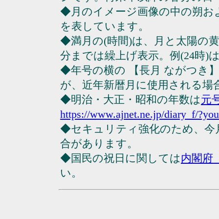
◆月のイメージ画像の中の朔お
を表しています。
◆満月の(時間)は、月と太陽の黄
分までは繰上げ表示。例(24時)は23
◆年号の横の 【長月 ながつき
が、近年新暦月に使用される場
◆明治・大正・昭和の年数は
元
https://www.ajnet.ne.jp/diary_f/?yo
◆セキュリティ強化のため、今
合があります。
◆国民の祝日に関しては
内閣府
い。