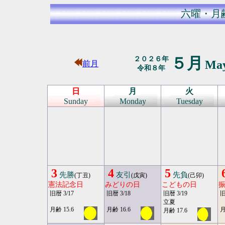
六曜・月
５月
２０２６年
Ma
前月
令和８年
日
月
火
Sunday
Monday
Tuesday
3
4
5
先勝
友引
先負
(丁丑)
(戊寅)
(己卯)
憲法記念日
みどりの日
こどもの日
旧暦 3/17
旧暦 3/18
旧暦 3/19
旧
立夏
月齢 15.6
月齢 16.6
月
月齢 17.6