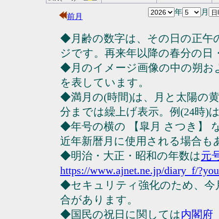
年
月
前月
◆月齢の数字は、その日の正午
ジです。再来年以降の春分の日
◆月のイメージ画像の中の朔お
を表しています。
◆満月の(時間)は、月と太陽の黄
分までは繰上げ表示。例(24時)は23
◆年号の横の 【皐月 さつき】
近年新暦月に使用される場合も
◆明治・大正・昭和の年数は
元
https://www.ajnet.ne.jp/diary_f/?yo
◆セキュリティ強化のため、今
合があります。
◆国民の祝日に関しては
内閣府