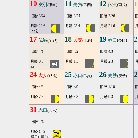
10
11
12
1
友引
先負
仏滅
(甲申)
(乙酉)
(丙戌)
旧暦 3/24
旧暦 3/25
旧暦 3/26
旧
月齢 22.6
月齢 23.6
月齢 24.6
月
下弦
17
18
19
2
仏滅
大安
赤口
(辛卯)
(壬辰)
(癸巳)
旧暦 4/1
旧暦 4/2
旧暦 4/3
旧
月齢 0.3
月齢 1.3
月齢 2.3
月
新月
24
25
26
2
大安
赤口
先勝
(戊戌)
(己亥)
(庚子)
旧暦 4/8
旧暦 4/9
旧暦 4/10
旧
月齢 7.3
月齢 8.3
月齢 9.3
月
31
赤口
(乙巳)
旧暦 4/15
月齢 14.3
満月(18時)