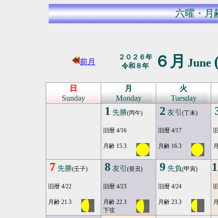
六曜・月
６月
２０２６年
June
前月
令和８年
日
月
火
Sunday
Monday
Tuesday
1
2
先勝
友引
(丙午)
(丁未)
旧暦 4/16
旧暦 4/17
旧
月齢 15.3
月齢 16.3
月
7
8
9
1
先勝
友引
先負
(壬子)
(癸丑)
(甲寅)
旧暦 4/22
旧暦 4/23
旧暦 4/24
旧
月齢 21.3
月齢 22.3
月齢 23.3
月
下弦