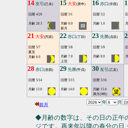
14
15
16
1
友引
大安
赤口
(己未)
(庚申)
(辛酉)
旧暦 4/29
旧暦 5/1
旧暦 5/2
旧
月齢 28.3
月齢 0.0
月齢 1.0
月
新月
21
22
23
2
大安
赤口
先勝
(丙寅)
(丁卯)
(戊辰)
旧暦 5/7
旧暦 5/8
旧暦 5/9
旧
夏至
月齢 7.0
月齢 8.0
月
月齢 6.0
上弦
28
29
30
赤口
先勝
友引
(癸酉)
(甲戌)
(乙亥)
旧暦 5/14
旧暦 5/15
旧暦 5/16
月齢 13.0
月齢 14.0
月齢 15.0
満月(9時)
年
月
前月
◆月齢の数字は、その日の正午
ジです。再来年以降の春分の日