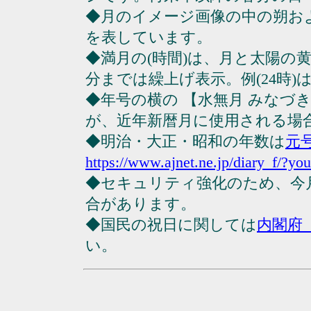
◆月のイメージ画像の中の朔お
を表しています。
◆満月の(時間)は、月と太陽の黄
分までは繰上げ表示。例(24時)は23
◆年号の横の 【水無月 みなづ
が、近年新暦月に使用される場
◆明治・大正・昭和の年数は
元
https://www.ajnet.ne.jp/diary_f/?yo
◆セキュリティ強化のため、今
合があります。
◆国民の祝日に関しては
内閣府
い。