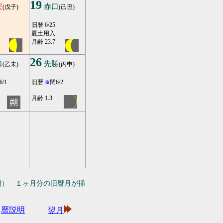
19
安
赤口
(戊子)
(己丑)
旧暦 6/25
夏土用入
月齢 23.7
26
口
先勝
(乙未)
(丙申)
6/1
旧暦
閏6/2
※
月齢 1.3
期） １ヶ月分の旧暦月が挿
暦説明
翌月