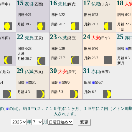
15
16
17
18
勝
友引
先負
仏滅
大
(甲申)
(乙酉)
(丙戌)
(丁亥)
旧暦 6/21
旧暦 6/22
旧暦 6/23
旧暦 6/24
月齢 19.7
月齢 20.7
月齢 21.7
月齢 22.7
下弦
22
23
24
25
引
先負
仏滅
大安
赤
(辛卯)
(壬辰)
(癸巳)
(甲午)
旧暦 6/28
旧暦 6/29
旧暦 6/30
旧暦
閏
※
大暑
月齢 27.7
月齢 28.7
月齢 0.3
月齢 26.7
新月
29
30
31
負
仏滅
大安
赤口
(戊戌)
(己亥)
(庚子)
(辛丑)
/4
旧暦
閏6/5
旧暦
閏6/6
旧暦
閏6/7
※
※
※
月齢 4.3
月齢 5.3
月齢 6.3
す(
の日)。約３年(２．７１５年)に１ヶ月、１９年に７回（メトン周
※
入されます。
年
月