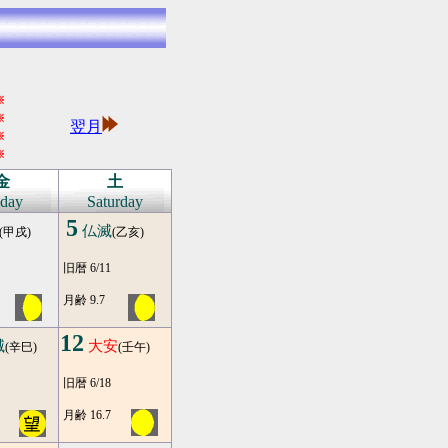
※
※
翌月
※
※
金
土
iday
Saturday
5
仏滅
(甲戌)
(乙亥)
旧暦 6/11
月齢 9.7
12
滅
大安
(辛巳)
(壬午)
旧暦 6/18
月齢 16.7