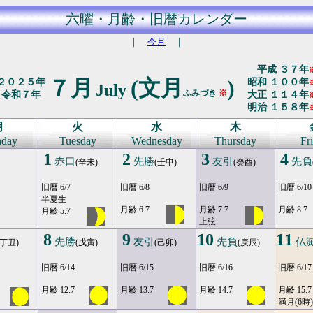
六曜・月齢・旧暦カレンダー
｜
今月
｜
平成 ３７年
７月
(文月
)
２０２５年
昭和 １００年
July
ふみづき
※
令和７年
大正 １１４年
明治 １５８年
月
火
水
木
day
Tuesday
Wednesday
Thursday
Fr
1
2
3
4
赤口
先勝
友引
先負
(辛未)
(壬申)
(癸酉)
旧暦 6/7
旧暦 6/8
旧暦 6/9
旧暦 6/10
半夏生
月齢 6.7
月齢 7.7
月齢 8.7
月齢 5.7
上弦
8
9
10
11
先勝
友引
先負
仏
(丁丑)
(戊寅)
(己卯)
(庚辰)
旧暦 6/14
旧暦 6/15
旧暦 6/16
旧暦 6/17
月齢 12.7
月齢 13.7
月齢 14.7
月齢 15.7
満月(6時)