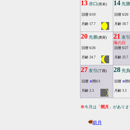
13
14
赤口
先
(癸未)
旧暦 6/19
旧暦 6/20
月齢 17.7
月齢 18.7
20
21
先勝
友
(庚寅)
海の日
旧暦 6/26
旧暦 6/27
月齢 24.7
月齢 25.7
27
28
友引
先
(丁酉)
旧暦
閏6/3
旧暦
閏6
※
※
月齢 2.3
月齢 3.3
※
今月は「
閏月
」がありま
前月