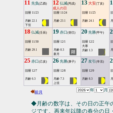
11
12
13
1
先負
仏滅
大安
(乙酉)
(丙戌)
(丁亥)
成人の日
旧暦 11/23
旧暦 11/24
旧暦 11/25
旧
月齢 22.1
月齢 23.1
月齢 24.1
月
下弦
18
19
20
2
仏滅
赤口
先勝
(壬辰)
(癸巳)
(甲午)
旧暦 11/30
旧暦 12/1
旧暦 12/2
旧
大寒
月齢 29.1
月齢 0.3
月
月齢 1.3
新月
25
26
27
2
赤口
先勝
友引
(己亥)
(庚子)
(辛丑)
旧暦 12/7
旧暦 12/8
旧暦 12/9
旧
月齢 6.3
月齢 7.3
月齢 8.3
月
上弦
年
月
前月
◆月齢の数字は、その日の正午
ジです。再来年以降の春分の日