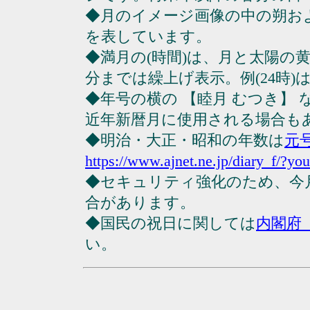
◆月のイメージ画像の中の朔お
を表しています。
◆満月の(時間)は、月と太陽の黄
分までは繰上げ表示。例(24時)は23
◆年号の横の 【睦月 むつき】
近年新暦月に使用される場合も
◆明治・大正・昭和の年数は
元
https://www.ajnet.ne.jp/diary_f/?yo
◆セキュリティ強化のため、今
合があります。
◆国民の祝日に関しては
内閣府
い。