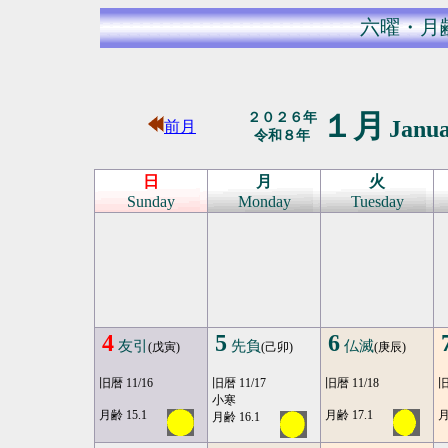
六曜・月
１月
２０２６年
Janu
前月
令和８年
日
月
火
Sunday
Monday
Tuesday
4
5
6
友引
先負
仏滅
(戊寅)
(己卯)
(庚辰)
旧暦 11/16
旧暦 11/17
旧暦 11/18
旧
小寒
月齢 15.1
月齢 17.1
月
月齢 16.1