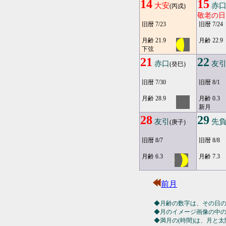
14
15
大安
赤
(丙戌)
敬老の日
旧暦 7/23
旧暦 7/24
月齢 21.9
月齢 22.9
下弦
21
22
赤口
友
(癸巳)
旧暦 7/30
旧暦 8/1
月齢 28.9
月齢 0.3
新月
28
29
友引
先
(庚子)
旧暦 8/7
旧暦 8/8
月齢 6.3
月齢 7.3
前月
◆月齢の数字は、その日
◆月のイメージ画像の中
◆満月の(時間)は、月と太陽