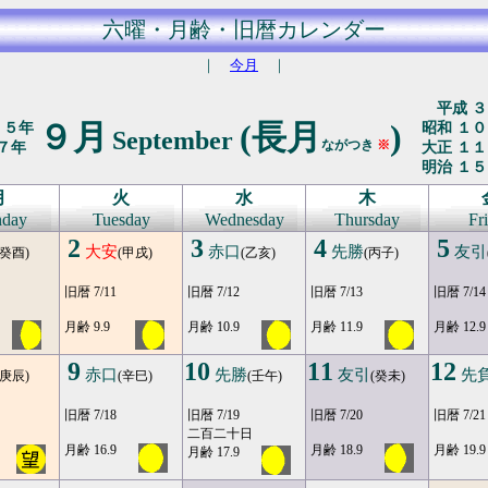
六曜・月齢・旧暦カレンダー
｜
今月
｜
平成 ３
９月
(長月
)
２５年
昭和 １０
September
ながつき
※
７年
大正 １１
明治 １５
月
火
水
木
day
Tuesday
Wednesday
Thursday
Fr
2
3
4
5
大安
赤口
先勝
友引
(癸酉)
(甲戌)
(乙亥)
(丙子)
旧暦 7/11
旧暦 7/12
旧暦 7/13
旧暦 7/14
月齢 9.9
月齢 10.9
月齢 11.9
月齢 12.9
9
10
11
12
赤口
先勝
友引
先
(庚辰)
(辛巳)
(壬午)
(癸未)
旧暦 7/18
旧暦 7/19
旧暦 7/20
旧暦 7/21
二百二十日
月齢 16.9
月齢 18.9
月齢 19.9
月齢 17.9