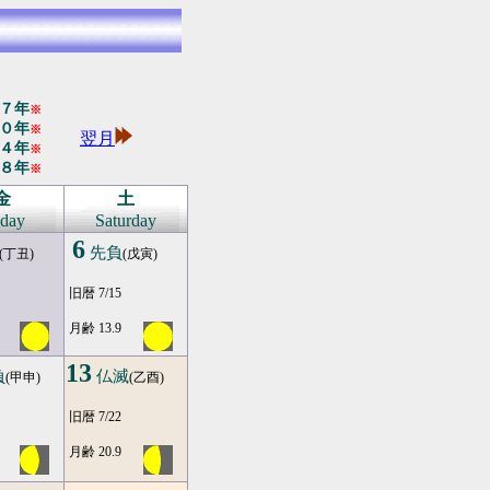
７年
※
０年
※
翌月
４年
※
８年
※
金
土
iday
Saturday
6
先負
(丁丑)
(戊寅)
旧暦 7/15
月齢 13.9
13
負
仏滅
(甲申)
(乙酉)
旧暦 7/22
月齢 20.9