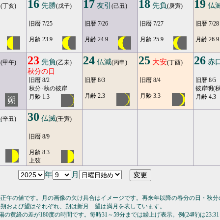
16
17
18
19
口
先勝
友引
先負
仏
(丁亥)
(戊子)
(己丑)
(庚寅)
旧暦 7/25
旧暦 7/26
旧暦 7/27
旧暦 7/28
月齢 23.9
月齢 24.9
月齢 25.9
月齢 26.9
23
24
25
26
引
先負
仏滅
大安
赤
(甲午)
(乙未)
(丙申)
(丁酉)
秋分の日
旧暦 8/2
旧暦 8/3
旧暦 8/4
旧暦 8/5
秋分･秋の彼岸
彼岸明(秋
月齢 2.3
月齢 3.3
月齢 1.3
月齢 4.3
30
負
仏滅
(辛丑)
(壬寅)
旧暦 8/9
月齢 8.3
上弦
年
月
の正午の値です。月の画像の欠け具合はイメージです。再来年以降の春分の日・秋分
の朔および望はそれぞれ、朔は新月 望は満月を表しています。
の黄経の差が180度の時間です。毎時31～59分までは繰上げ表示。例(24時)は23:31～