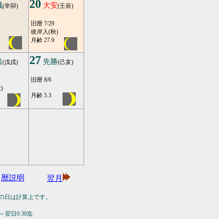
20
滅
大安
(辛卯)
(壬辰)
旧暦 7/29
彼岸入(秋)
月齢 27.9
27
口
先勝
(戊戌)
(己亥)
旧暦 8/6
)
月齢 5.3
暦説明
翌月
の日は計算上です。
翌日0:30迄