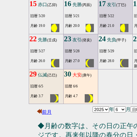
15
16
17
1
赤口
先勝
友引
(乙卯)
(丙辰)
(丁巳)
旧暦 5/20
旧暦 5/21
旧暦 5/22
旧
月齢 19.0
月齢 20.0
月齢 21.0
月
22
23
24
2
先勝
友引
先負
(壬戌)
(癸亥)
(甲子)
旧暦 5/27
旧暦 5/28
旧暦 5/29
旧
月齢 26.0
月齢 27.0
月齢 28.0
月
29
30
仏滅
大安
(己巳)
(庚午)
旧暦 6/5
旧暦 6/6
月齢 3.7
月齢 4.7
年
月
前月
◆月齢の数字は、その日の正午
ジです。再来年以降の春分の日