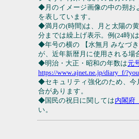
◆月のイメージ画像の中の朔お
を表しています。
◆満月の(時間)は、月と太陽の黄
分までは繰上げ表示。例(24時)は23
◆年号の横の 【水無月 みなづ
が、近年新暦月に使用される場
◆明治・大正・昭和の年数は
元
https://www.ajnet.ne.jp/diary_f/?yo
◆セキュリティ強化のため、今
合があります。
◆国民の祝日に関しては
内閣府
い。