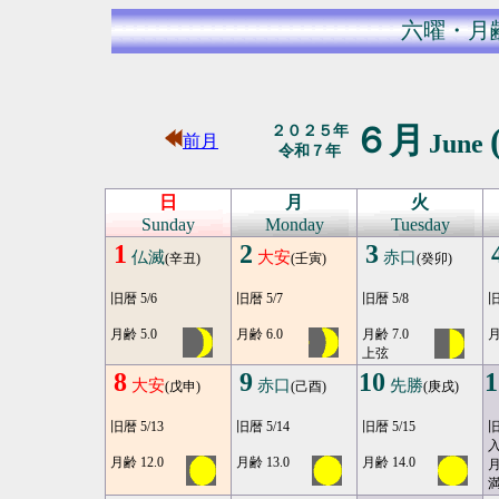
六曜・月
６月
２０２５年
June
前月
令和７年
日
月
火
Sunday
Monday
Tuesday
1
2
3
仏滅
大安
赤口
(辛丑)
(壬寅)
(癸卯)
旧暦 5/6
旧暦 5/7
旧暦 5/8
旧
月齢 5.0
月齢 6.0
月齢 7.0
月
上弦
8
9
10
1
大安
赤口
先勝
(戊申)
(己酉)
(庚戌)
旧暦 5/13
旧暦 5/14
旧暦 5/15
旧
月齢 12.0
月齢 13.0
月齢 14.0
月
満