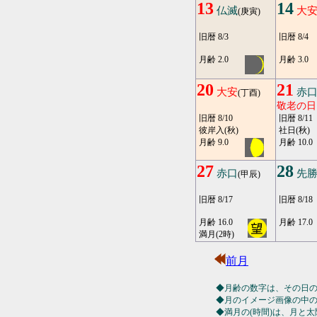
13
14
仏滅
大
(庚寅)
旧暦 8/3
旧暦 8/4
月齢 2.0
月齢 3.0
20
21
大安
赤
(丁酉)
敬老の日
旧暦 8/10
旧暦 8/11
彼岸入(秋)
社日(秋)
月齢 9.0
月齢 10.0
27
28
赤口
先
(甲辰)
旧暦 8/17
旧暦 8/18
月齢 16.0
月齢 17.0
満月(2時)
前月
◆月齢の数字は、その日
◆月のイメージ画像の中
◆満月の(時間)は、月と太陽