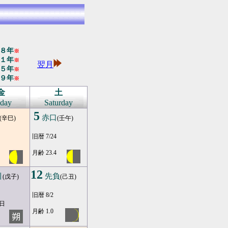
８年
※
１年
※
翌月
５年
※
９年
※
金
土
iday
Saturday
5
赤口
(辛巳)
(壬午)
旧暦 7/24
月齢 23.4
12
引
先負
(戊子)
(己丑)
旧暦 8/2
日
月齢 1.0