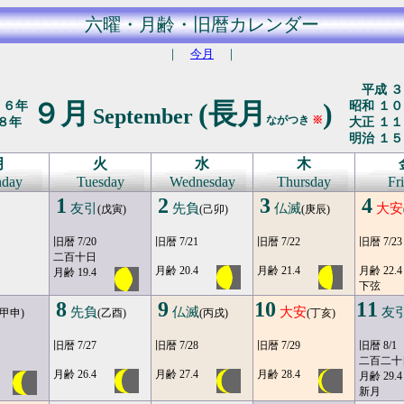
六曜・月齢・旧暦カレンダー
｜
今月
｜
平成 ３
９月
(長月
)
２６年
昭和 １０
September
ながつき
※
８年
大正 １１
明治 １５
月
火
水
木
day
Tuesday
Wednesday
Thursday
Fr
1
2
3
4
友引
先負
仏滅
大安
(戊寅)
(己卯)
(庚辰)
旧暦 7/20
旧暦 7/21
旧暦 7/22
旧暦 7/23
二百十日
月齢 20.4
月齢 21.4
月齢 22.4
月齢 19.4
下弦
8
9
10
11
先負
仏滅
大安
友
(甲申)
(乙酉)
(丙戌)
(丁亥)
旧暦 7/27
旧暦 7/28
旧暦 7/29
旧暦 8/1
二百二十
月齢 26.4
月齢 27.4
月齢 28.4
月齢 29.4
新月