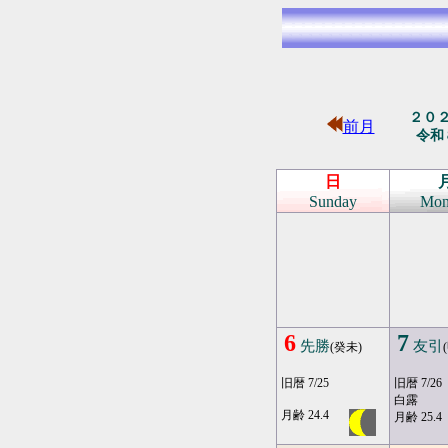
２０
前月
令和
日
Sunday
Mon
6
7
先勝
友引
(癸未)
旧暦 7/25
旧暦 7/26
白露
月齢 24.4
月齢 25.4