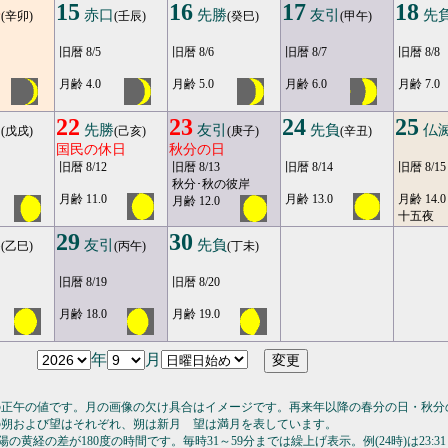
15
16
17
18
安
赤口
先勝
友引
先
(辛卯)
(壬辰)
(癸巳)
(甲午)
旧暦 8/5
旧暦 8/6
旧暦 8/7
旧暦 8/8
月齢 4.0
月齢 5.0
月齢 6.0
月齢 7.0
22
23
24
25
口
先勝
友引
先負
仏
(戊戌)
(己亥)
(庚子)
(辛丑)
国民の休日
秋分の日
旧暦 8/12
旧暦 8/13
旧暦 8/14
旧暦 8/15
秋分･秋の彼岸
月齢 11.0
月齢 13.0
月齢 14.0
月齢 12.0
十五夜
29
30
勝
友引
先負
(乙巳)
(丙午)
(丁未)
旧暦 8/19
旧暦 8/20
月齢 18.0
月齢 19.0
年
月
の正午の値です。月の画像の欠け具合はイメージです。再来年以降の春分の日・秋分
の朔および望はそれぞれ、朔は新月 望は満月を表しています。
の黄経の差が180度の時間です。毎時31～59分までは繰上げ表示。例(24時)は23:31～