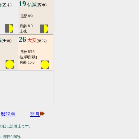
19
負
仏滅
(乙未)
(丙申)
旧暦 8/9
月齢 8.0
上弦
26
滅
大安
(壬寅)
(癸卯)
旧暦 8/16
彼岸明(秋)
月齢 15.0
暦説明
翌月
の日は計算上です。
翌日0:30迄