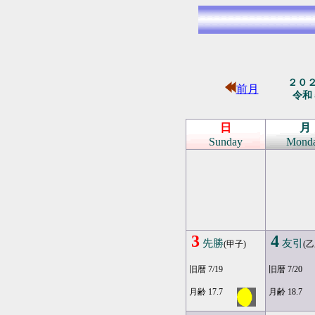
２０
前月
令和
日
月
Sunday
Mond
3
4
先勝
友引
(甲子)
(乙
旧暦 7/19
旧暦 7/20
月齢 17.7
月齢 18.7