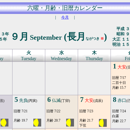
六曜・月齢・旧暦カレンダー
｜
今月
｜
平成 ３
９月
(長月
)
２３年
昭和 ９
September
ながつき
※
５年
大正 １１
明治 １５
火
水
木
ay
Tuesday
Wednesday
Thursday
Fr
1
大安
(
旧暦 7/17
二百十日
月齢 15.7
5
6
7
8
先負
仏滅
大安
赤口
丑)
(丙寅)
(丁卯)
(戊辰)
(
旧暦 7/21
旧暦 7/22
旧暦 7/23
旧暦 7/24
白露
月齢 19.7
月齢 20.7
月齢 21.7
月齢 22.7
下弦