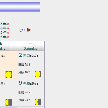
５年
※
８年
※
翌月
２年
※
６年
※
金
土
iday
Saturday
2
赤口
壬戌)
(癸亥)
旧暦 7/18
月齢 16.7
9
先勝
己巳)
(庚午)
旧暦 7/25
月齢 23.7