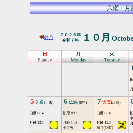
六曜・月
１０月
２０２５年
Octob
前月
令和７年
日
月
火
Sunday
Monday
Tuesday
旧
月
5
6
7
先負
仏滅
大安
(丁未)
(戊申)
(己酉)
旧暦 8/14
旧暦 8/15
旧暦 8/16
旧
月齢 13.3
月齢 14.3
月齢 15.3
月
十五夜
満月(13時)