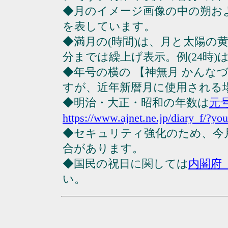
◆月のイメージ画像の中の朔お
を表しています。
◆満月の(時間)は、月と太陽の黄
分までは繰上げ表示。例(24時)は23
◆年号の横の 【神無月 かんな
すが、近年新暦月に使用される
◆明治・大正・昭和の年数は
元
https://www.ajnet.ne.jp/diary_f/?yo
◆セキュリティ強化のため、今
合があります。
◆国民の祝日に関しては
内閣府
い。