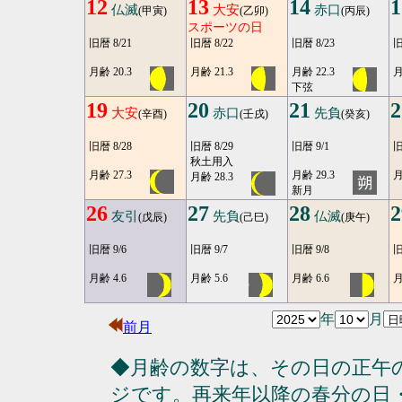
12
13
14
1
仏滅
大安
赤口
(甲寅)
(乙卯)
(丙辰)
スポーツの日
旧暦 8/21
旧暦 8/22
旧暦 8/23
旧
月齢 20.3
月齢 21.3
月齢 22.3
月
下弦
19
20
21
2
大安
赤口
先負
(辛酉)
(壬戌)
(癸亥)
旧暦 8/28
旧暦 8/29
旧暦 9/1
旧
秋土用入
月齢 27.3
月齢 29.3
月
月齢 28.3
新月
26
27
28
2
友引
先負
仏滅
(戊辰)
(己巳)
(庚午)
旧暦 9/6
旧暦 9/7
旧暦 9/8
旧
月齢 4.6
月齢 5.6
月齢 6.6
月
年
月
前月
◆月齢の数字は、その日の正午
ジです。再来年以降の春分の日