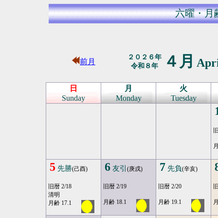
六曜・月
４月
２０２６年
Apr
前月
令和８年
日
月
火
Sunday
Monday
Tuesday
旧
月
5
6
7
先勝
友引
先負
(己酉)
(庚戌)
(辛亥)
旧暦 2/18
旧暦 2/19
旧暦 2/20
旧
清明
月齢 18.1
月齢 19.1
月
月齢 17.1