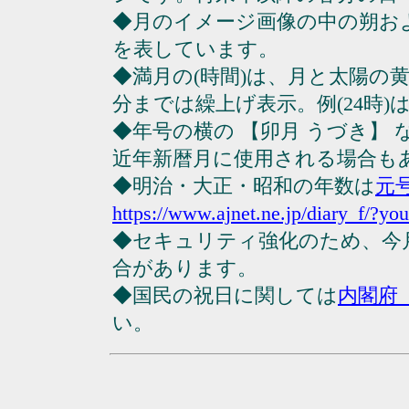
◆月のイメージ画像の中の朔お
を表しています。
◆満月の(時間)は、月と太陽の黄
分までは繰上げ表示。例(24時)は23
◆年号の横の 【卯月 うづき】
近年新暦月に使用される場合も
◆明治・大正・昭和の年数は
元
https://www.ajnet.ne.jp/diary_f/?yo
◆セキュリティ強化のため、今
合があります。
◆国民の祝日に関しては
内閣府
い。