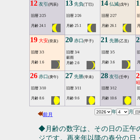
12
13
14
1
友引
先負
仏滅
(丙辰)
(丁巳)
(戊午)
旧暦 2/25
旧暦 2/26
旧暦 2/27
旧
月齢 24.1
月齢 25.1
月齢 26.1
月
19
20
21
2
大安
赤口
先勝
(癸亥)
(甲子)
(乙丑)
旧暦 3/3
旧暦 3/4
旧暦 3/5
旧
穀雨
月齢 1.6
月齢 3.6
月
月齢 2.6
26
27
28
2
赤口
先勝
友引
(庚午)
(辛未)
(壬申)
旧暦 3/10
旧暦 3/11
旧暦 3/12
旧
月齢 8.6
月齢 9.6
月齢 10.6
月
年
月
前月
◆月齢の数字は、その日の正午
ジです。再来年以降の春分の日