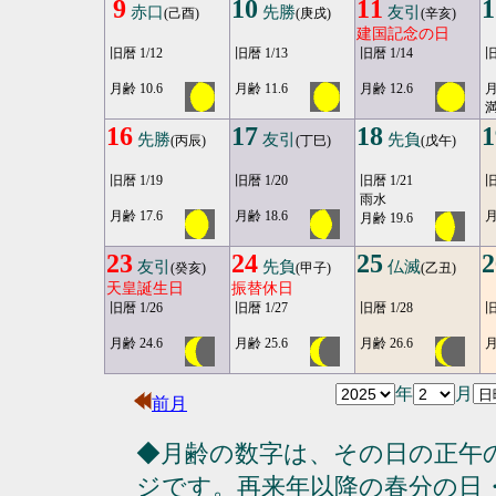
9
10
11
1
赤口
先勝
友引
(己酉)
(庚戌)
(辛亥)
建国記念の日
旧暦 1/12
旧暦 1/13
旧暦 1/14
旧
月齢 10.6
月齢 11.6
月齢 12.6
月
満
16
17
18
1
先勝
友引
先負
(丙辰)
(丁巳)
(戊午)
旧暦 1/19
旧暦 1/20
旧暦 1/21
旧
雨水
月齢 17.6
月齢 18.6
月
月齢 19.6
23
24
25
2
友引
先負
仏滅
(癸亥)
(甲子)
(乙丑)
天皇誕生日
振替休日
旧暦 1/26
旧暦 1/27
旧暦 1/28
旧
月齢 24.6
月齢 25.6
月齢 26.6
月
年
月
前月
◆月齢の数字は、その日の正午
ジです。再来年以降の春分の日