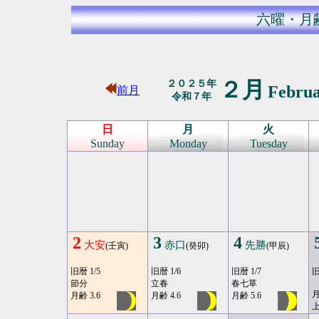
六曜・月
２月
２０２５年
Febru
前月
令和７年
日
月
火
Sunday
Monday
Tuesday
2
3
4
大安
赤口
先勝
(壬寅)
(癸卯)
(甲辰)
旧暦 1/5
旧暦 1/6
旧暦 1/7
旧
節分
立春
春七草
月
月齢 3.6
月齢 4.6
月齢 5.6