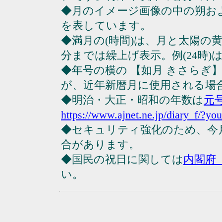
◆月のイメージ画像の中の朔お
を表しています。
◆満月の(時間)は、月と太陽の黄
分までは繰上げ表示。例(24時)は23
◆年号の横の 【如月 きさらぎ
が、近年新暦月に使用される場
◆明治・大正・昭和の年数は
元
https://www.ajnet.ne.jp/diary_f/?yo
◆セキュリティ強化のため、今
合があります。
◆国民の祝日に関しては
内閣府
い。