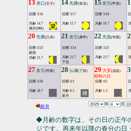
13
14
15
1
赤口
先勝
友引
(壬子)
(癸丑)
(甲寅)
旧暦 3/16
旧暦 3/17
旧暦 3/18
旧
月齢 14.7
月齢 15.7
月齢 16.7
月
満月(9時)
20
21
22
2
先勝
友引
先負
(己未)
(庚申)
(辛酉)
旧暦 3/23
旧暦 3/24
旧暦 3/25
旧
穀雨
月齢 22.7
月齢 23.7
月
月齢 21.7
下弦
27
28
29
3
友引
仏滅
大安
(丙寅)
(丁卯)
(戊辰)
昭和の日
旧暦 3/30
旧暦 4/1
旧暦 4/2
旧
月齢 28.7
月齢 0.3
月齢 1.3
月
新月
年
月
前月
◆月齢の数字は、その日の正午
ジです。再来年以降の春分の日