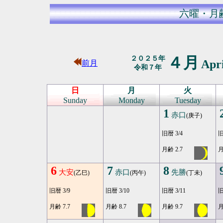
六曜・月
４月
２０２５年
Apr
前月
令和７年
日
月
火
Sunday
Monday
Tuesday
1
赤口
(庚子)
旧暦 3/4
旧
月齢 2.7
月
6
7
8
大安
赤口
先勝
(乙巳)
(丙午)
(丁未)
旧暦 3/9
旧暦 3/10
旧暦 3/11
旧
月齢 7.7
月齢 8.7
月齢 9.7
月