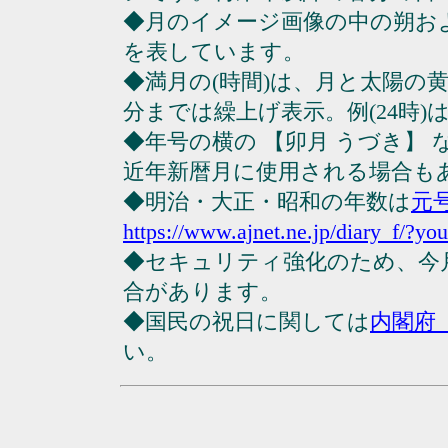
◆月のイメージ画像の中の朔お
を表しています。
◆満月の(時間)は、月と太陽の黄
分までは繰上げ表示。例(24時)は23
◆年号の横の 【卯月 うづき】
近年新暦月に使用される場合も
◆明治・大正・昭和の年数は
元
https://www.ajnet.ne.jp/diary_f/?yo
◆セキュリティ強化のため、今
合があります。
◆国民の祝日に関しては
内閣府
い。