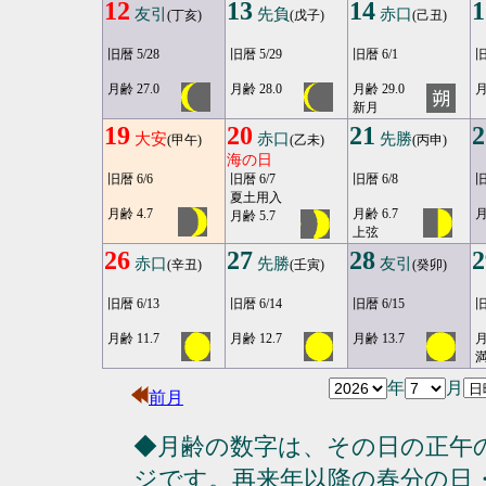
12
13
14
1
友引
先負
赤口
(丁亥)
(戊子)
(己丑)
旧暦 5/28
旧暦 5/29
旧暦 6/1
旧
月齢 27.0
月齢 28.0
月齢 29.0
月
新月
19
20
21
2
大安
赤口
先勝
(甲午)
(乙未)
(丙申)
海の日
旧暦 6/6
旧暦 6/7
旧暦 6/8
旧
夏土用入
月齢 4.7
月齢 6.7
月
月齢 5.7
上弦
26
27
28
2
赤口
先勝
友引
(辛丑)
(壬寅)
(癸卯)
旧暦 6/13
旧暦 6/14
旧暦 6/15
旧
月齢 11.7
月齢 12.7
月齢 13.7
月
満
年
月
前月
◆月齢の数字は、その日の正午
ジです。再来年以降の春分の日