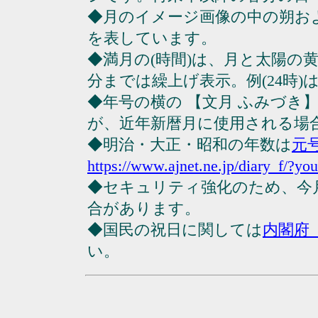
◆月のイメージ画像の中の朔お
を表しています。
◆満月の(時間)は、月と太陽の黄
分までは繰上げ表示。例(24時)は23
◆年号の横の 【文月 ふみづき
が、近年新暦月に使用される場
◆明治・大正・昭和の年数は
元
https://www.ajnet.ne.jp/diary_f/?yo
◆セキュリティ強化のため、今
合があります。
◆国民の祝日に関しては
内閣府
い。