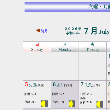
六曜・月
７月
２０２６年
Jul
前月
令和８年
日
月
火
Sunday
Monday
Tuesday
旧
月
5
6
7
先勝
友引
先負
(庚辰)
(辛巳)
(壬午)
旧暦 5/21
旧暦 5/22
旧暦 5/23
旧
小暑
月齢 20.0
月齢 21.0
月
月齢 22.0