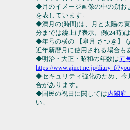
◆月のイメージ画像の中の朔お
を表しています。
◆満月の(時間)は、月と太陽の黄
分までは繰上げ表示。例(24時)は23
◆年号の横の 【皐月 さつき】
近年新暦月に使用される場合も
◆明治・大正・昭和の年数は
元
https://www.ajnet.ne.jp/diary_f/?yo
◆セキュリティ強化のため、今
合があります。
◆国民の祝日に関しては
内閣府
い。