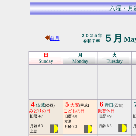
六曜・月
５月
２０２５年
Ma
前月
令和７年
日
月
火
Sunday
Monday
Tuesday
4
5
6
仏滅
大安
赤口
(癸酉)
(甲戌)
(乙亥)
みどりの日
こどもの日
振替休日
旧暦 4/7
旧暦 4/8
旧暦 4/9
旧
立夏
月齢 6.3
月齢 8.3
月
月齢 7.3
上弦