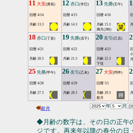
11
12
13
1
大安
赤口
先勝
(庚辰)
(辛巳)
(壬午)
旧暦 4/14
旧暦 4/15
旧暦 4/16
旧
月齢 13.3
月齢 14.3
月齢 15.3
月
満月(2時)
18
19
20
2
赤口
先勝
友引
(丁亥)
(戊子)
(己丑)
旧暦 4/21
旧暦 4/22
旧暦 4/23
旧
月齢 20.3
月齢 21.3
月齢 22.3
月
下弦
25
26
27
2
先勝
友引
大安
(甲午)
(乙未)
(丙申)
旧暦 4/28
旧暦 4/29
旧暦 5/1
旧
月齢 27.3
月齢 28.3
月齢 29.3
月
新月
年
月
前月
◆月齢の数字は、その日の正午
ジです。再来年以降の春分の日