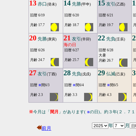
13
14
15
1
赤口
先勝
友引
(癸未)
(甲申)
(乙酉)
旧暦 6/19
旧暦 6/20
旧暦 6/21
旧
月齢 17.7
月齢 18.7
月齢 19.7
月
20
21
22
2
先勝
友引
先負
(庚寅)
(辛卯)
(壬辰)
海の日
旧暦 6/26
旧暦 6/27
旧暦 6/28
旧
大暑
月齢 24.7
月齢 25.7
月
月齢 26.7
27
28
29
3
友引
先負
仏滅
(丁酉)
(戊戌)
(己亥)
旧暦
閏6/3
旧暦
閏6/4
旧暦
閏6/5
※
※
※
月齢 2.3
月齢 3.3
月齢 4.3
月
※
今月は「
閏月
」があります(
の日)。約３年(２．７
※
年
月
前月