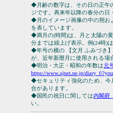
◆月齢の数字は、その日の正午
ジです。再来年以降の春分の日
◆月のイメージ画像の中の朔お
を表しています。
◆満月の(時間)は、月と太陽の黄
分までは繰上げ表示。例(24時)は23
◆年号の横の 【文月 ふみづき
が、近年新暦月に使用される場
◆明治・大正・昭和の年数は
元
https://www.ajnet.ne.jp/diary_f/?yo
◆セキュリティ強化のため、今
合があります。
◆国民の祝日に関しては
内閣府
い。