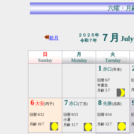
六曜・月
７月
２０２５年
Jul
前月
令和７年
日
月
火
Sunday
Monday
Tuesday
1
赤口
(辛未)
旧暦 6/7
旧
半夏生
月
月齢 5.7
6
7
8
大安
赤口
先勝
(丙子)
(丁丑)
(戊寅)
旧暦 6/12
旧暦 6/13
旧暦 6/14
旧
小暑
月齢 10.7
月齢 12.7
月
月齢 11.7