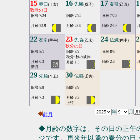
15
16
17
1
赤口
先勝
友引
(丁亥)
(戊子)
(己丑)
敬老の日
旧暦 7/24
旧暦 7/25
旧暦 7/26
旧
月齢 22.9
月齢 23.9
月齢 24.9
月
22
23
24
2
友引
先負
仏滅
(甲午)
(乙未)
(丙申)
秋分の日
旧暦 8/1
旧暦 8/2
旧暦 8/3
旧
秋分･秋の彼岸
月齢 0.3
月齢 2.3
月
月齢 1.3
新月
29
30
先負
仏滅
(辛丑)
(壬寅)
旧暦 8/8
旧暦 8/9
月齢 7.3
月齢 8.3
上弦
年
月
前月
◆月齢の数字は、その日の正午
ジです。再来年以降の春分の日