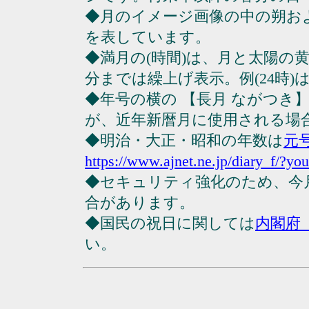
◆月のイメージ画像の中の朔お
を表しています。
◆満月の(時間)は、月と太陽の黄
分までは繰上げ表示。例(24時)は23
◆年号の横の 【長月 ながつき
が、近年新暦月に使用される場
◆明治・大正・昭和の年数は
元
https://www.ajnet.ne.jp/diary_f/?yo
◆セキュリティ強化のため、今
合があります。
◆国民の祝日に関しては
内閣府
い。