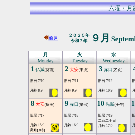
六曜・月
９月
２０２５年
Septem
前月
令和７年
月
火
水
Monday
Tuesday
Wednesday
1
2
3
仏滅
大安
赤口
(癸酉)
(甲戌)
(乙亥)
旧暦 7/10
旧暦 7/11
旧暦 7/12
旧
月齢 8.9
月齢 9.9
月齢 10.9
月
8
9
10
1
大安
赤口
先勝
(庚辰)
(辛巳)
(壬午)
旧暦 7/17
旧暦 7/18
旧暦 7/19
旧
二百二十日
月齢 15.9
月齢 16.9
月
月齢 17.9
満月(3時)