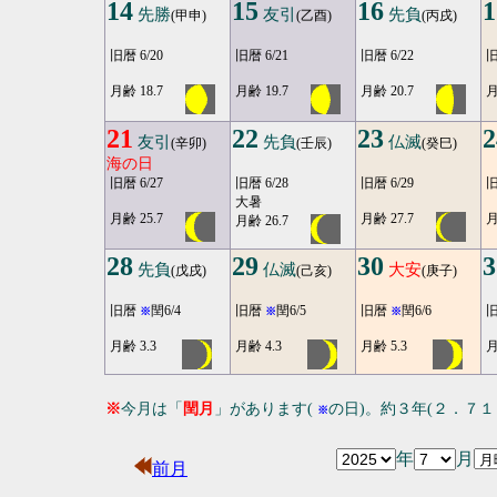
14
15
16
1
先勝
友引
先負
(甲申)
(乙酉)
(丙戌)
旧暦 6/20
旧暦 6/21
旧暦 6/22
旧
月齢 18.7
月齢 19.7
月齢 20.7
月
21
22
23
2
友引
先負
仏滅
(辛卯)
(壬辰)
(癸巳)
海の日
旧暦 6/27
旧暦 6/28
旧暦 6/29
旧
大暑
月齢 25.7
月齢 27.7
月
月齢 26.7
28
29
30
3
先負
仏滅
大安
(戊戌)
(己亥)
(庚子)
旧暦
閏6/4
旧暦
閏6/5
旧暦
閏6/6
※
※
※
月齢 3.3
月齢 4.3
月齢 5.3
月
※
今月は「
閏月
」があります(
の日)。約３年(２．７
※
年
月
前月