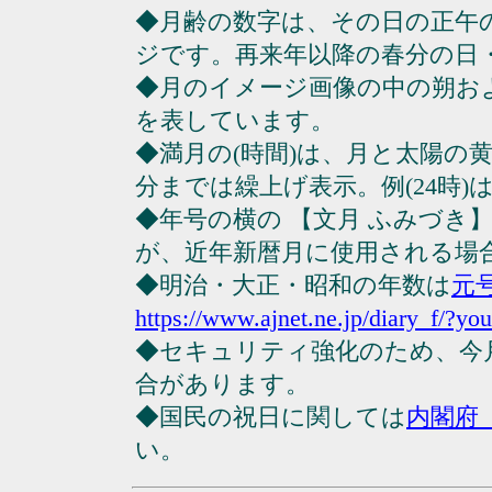
◆月齢の数字は、その日の正午
ジです。再来年以降の春分の日
◆月のイメージ画像の中の朔お
を表しています。
◆満月の(時間)は、月と太陽の黄
分までは繰上げ表示。例(24時)は23
◆年号の横の 【文月 ふみづき
が、近年新暦月に使用される場
◆明治・大正・昭和の年数は
元
https://www.ajnet.ne.jp/diary_f/?yo
◆セキュリティ強化のため、今
合があります。
◆国民の祝日に関しては
内閣府
い。