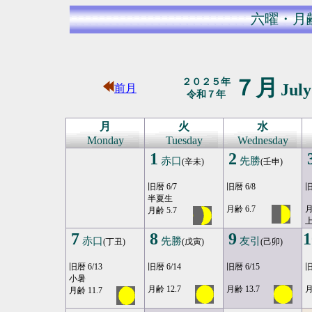
六曜・月
７月
２０２５年
Jul
前月
令和７年
月
火
水
Monday
Tuesday
Wednesday
1
2
赤口
先勝
(辛未)
(壬申)
旧暦 6/7
旧暦 6/8
旧
半夏生
月齢 6.7
月
月齢 5.7
7
8
9
1
赤口
先勝
友引
(丁丑)
(戊寅)
(己卯)
旧暦 6/13
旧暦 6/14
旧暦 6/15
旧
小暑
月齢 12.7
月齢 13.7
月
月齢 11.7