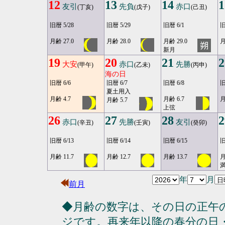
12
13
14
1
友引
先負
赤口
(丁亥)
(戊子)
(己丑)
旧暦 5/28
旧暦 5/29
旧暦 6/1
旧
月齢 27.0
月齢 28.0
月齢 29.0
月
新月
19
20
21
2
大安
赤口
先勝
(甲午)
(乙未)
(丙申)
海の日
旧暦 6/6
旧暦 6/7
旧暦 6/8
旧
夏土用入
月齢 4.7
月齢 6.7
月
月齢 5.7
上弦
26
27
28
2
赤口
先勝
友引
(辛丑)
(壬寅)
(癸卯)
旧暦 6/13
旧暦 6/14
旧暦 6/15
旧
月齢 11.7
月齢 12.7
月齢 13.7
月
満
年
月
前月
◆月齢の数字は、その日の正午
ジです。再来年以降の春分の日