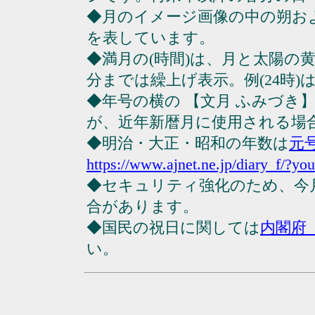
◆月のイメージ画像の中の朔お
を表しています。
◆満月の(時間)は、月と太陽の黄
分までは繰上げ表示。例(24時)は23
◆年号の横の 【文月 ふみづき
が、近年新暦月に使用される場
◆明治・大正・昭和の年数は
元
https://www.ajnet.ne.jp/diary_f/?yo
◆セキュリティ強化のため、今
合があります。
◆国民の祝日に関しては
内閣府
い。