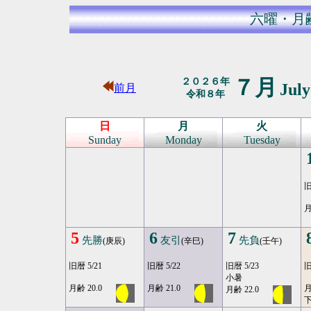
六曜・月
７月
２０２６年
Jul
前月
令和８年
日
月
火
Sunday
Monday
Tuesday
旧
月
5
6
7
先勝
友引
先負
(庚辰)
(辛巳)
(壬午)
旧暦 5/21
旧暦 5/22
旧暦 5/23
旧
小暑
月齢 20.0
月齢 21.0
月
月齢 22.0