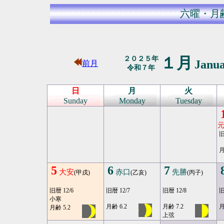
六曜・月
１月
２０２５年
Janu
前月
令和７年
日
月
火
Sunday
Monday
Tuesday
旧
月
5
6
7
大安
赤口
先勝
(甲戌)
(乙亥)
(丙子)
旧暦 12/6
旧暦 12/7
旧暦 12/8
旧
小寒
月齢 6.2
月齢 7.2
月
月齢 5.2
上弦