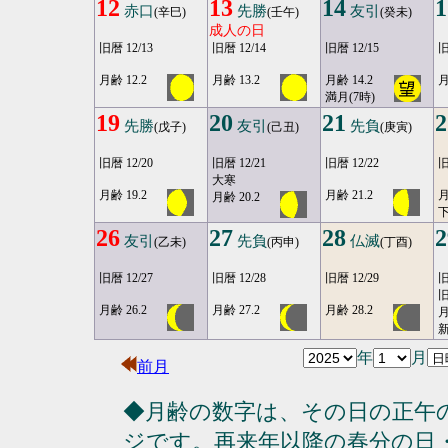
12
13
14
1
赤口
先勝
友引
(辛巳)
(壬午)
(癸未)
成人の日
旧暦 12/13
旧暦 12/14
旧暦 12/15
旧
月齢 12.2
月齢 13.2
月齢 14.2
月
満月(7時)
19
20
21
2
先勝
友引
先負
(戊子)
(己丑)
(庚寅)
旧暦 12/20
旧暦 12/21
旧暦 12/22
旧
大寒
月齢 19.2
月齢 21.2
月
月齢 20.2
26
27
28
2
友引
先負
仏滅
(乙未)
(丙申)
(丁酉)
旧暦 12/27
旧暦 12/28
旧暦 12/29
旧
旧
月齢 26.2
月齢 27.2
月齢 28.2
月
年
月
前月
◆月齢の数字は、その日の正午
ジです。再来年以降の春分の日