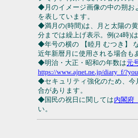
◆月のイメージ画像の中の朔お
を表しています。
◆満月の(時間)は、月と太陽の黄
分までは繰上げ表示。例(24時)は23
◆年号の横の 【睦月 むつき】
近年新暦月に使用される場合も
◆明治・大正・昭和の年数は
元
https://www.ajnet.ne.jp/diary_f/?yo
◆セキュリティ強化のため、今
合があります。
◆国民の祝日に関しては
内閣府
い。