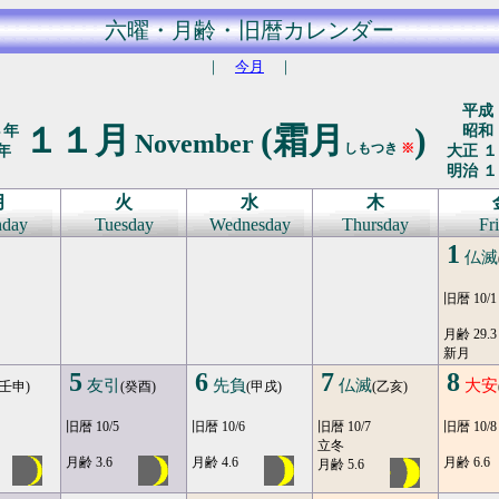
六曜・月齢・旧暦カレンダー
｜
今月
｜
平成 
１１月
(霜月
)
４年
昭和 
November
しもつき
※
年
大正 １
明治 １
月
火
水
木
day
Tuesday
Wednesday
Thursday
Fr
1
仏滅
旧暦 10/1
月齢 29.3
新月
5
6
7
8
友引
先負
仏滅
大安
(壬申)
(癸酉)
(甲戌)
(乙亥)
旧暦 10/5
旧暦 10/6
旧暦 10/7
旧暦 10/8
立冬
月齢 3.6
月齢 4.6
月齢 6.6
月齢 5.6