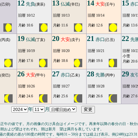
12
13
14
15
引
先負
仏滅
大安
赤
(己卯)
(庚辰)
(辛巳)
(壬午)
旧暦 10/12
旧暦 10/13
旧暦 10/14
旧暦 10/1
月齢 10.6
月齢 11.6
月齢 12.6
月齢 13.6
19
20
21
22
負
仏滅
大安
赤口
先
(丙戌)
(丁亥)
(戊子)
(己丑)
旧暦 10/19
旧暦 10/20
旧暦 10/21
旧暦 10/2
小雪
月齢 17.6
月齢 18.6
月齢 19.6
月齢 20.6
26
27
28
29
滅
大安
赤口
先勝
友
(癸巳)
(甲午)
(乙未)
(丙申)
旧暦 10/26
旧暦 10/27
旧暦 10/28
旧暦 10/2
月齢 24.6
月齢 25.6
月齢 26.6
月齢 27.6
年
月
の正午の値です。月の画像の欠け具合はイメージです。再来年以降の春分の日・秋分
の朔および望はそれぞれ、朔は新月 望は満月を表しています。
の黄経の差が180度の時間です。毎時31～59分までは繰上げ表示。例(24時)は23:31～