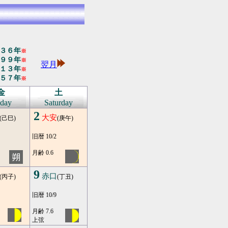
３６年
※
９９年
※
翌月
１３年
※
５７年
※
金
土
iday
Saturday
2
大安
(己巳)
(庚午)
旧暦 10/2
月齢 0.6
9
赤口
(丙子)
(丁丑)
旧暦 10/9
月齢 7.6
上弦