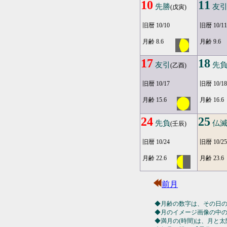
10
11
先勝
友
(戊寅)
旧暦 10/10
旧暦 10/11
月齢 8.6
月齢 9.6
17
18
友引
先
(乙酉)
旧暦 10/17
旧暦 10/18
月齢 15.6
月齢 16.6
24
25
先負
仏
(壬辰)
旧暦 10/24
旧暦 10/25
月齢 22.6
月齢 23.6
前月
◆月齢の数字は、その日
◆月のイメージ画像の中
◆満月の(時間)は、月と太陽