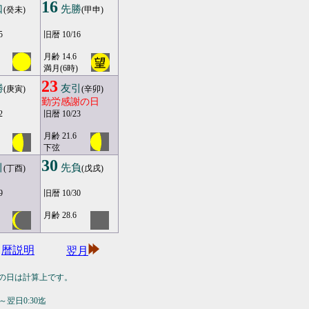
16
口
先勝
(癸未)
(甲申)
5
旧暦 10/16
月齢 14.6
満月(6時)
23
勝
友引
(庚寅)
(辛卯)
勤労感謝の日
2
旧暦 10/23
月齢 21.6
下弦
30
引
先負
(丁酉)
(戊戌)
9
旧暦 10/30
月齢 28.6
暦説明
翌月
の日は計算上です。
翌日0:30迄