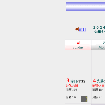
２０２
前月
令和６
日
Sunday
Mon
3
4
赤口
先勝
(辛未)
文化の日
振替休日
旧暦 10/3
旧暦 10/4
月齢 1.6
月齢 2.6