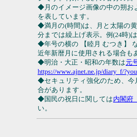
◆月のイメージ画像の中の朔お
を表しています。
◆満月の(時間)は、月と太陽の黄
分までは繰上げ表示。例(24時)は23
◆年号の横の 【睦月 むつき】
近年新暦月に使用される場合も
◆明治・大正・昭和の年数は
元
https://www.ajnet.ne.jp/diary_f/?yo
◆セキュリティ強化のため、今
合があります。
◆国民の祝日に関しては
内閣府
い。