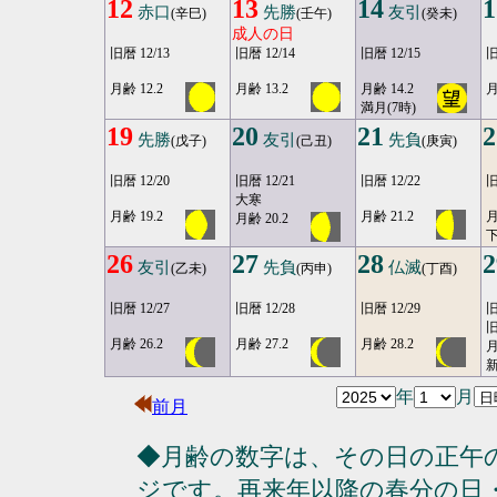
12
13
14
1
赤口
先勝
友引
(辛巳)
(壬午)
(癸未)
成人の日
旧暦 12/13
旧暦 12/14
旧暦 12/15
旧
月齢 12.2
月齢 13.2
月齢 14.2
月
満月(7時)
19
20
21
2
先勝
友引
先負
(戊子)
(己丑)
(庚寅)
旧暦 12/20
旧暦 12/21
旧暦 12/22
旧
大寒
月齢 19.2
月齢 21.2
月
月齢 20.2
26
27
28
2
友引
先負
仏滅
(乙未)
(丙申)
(丁酉)
旧暦 12/27
旧暦 12/28
旧暦 12/29
旧
旧
月齢 26.2
月齢 27.2
月齢 28.2
月
年
月
前月
◆月齢の数字は、その日の正午
ジです。再来年以降の春分の日