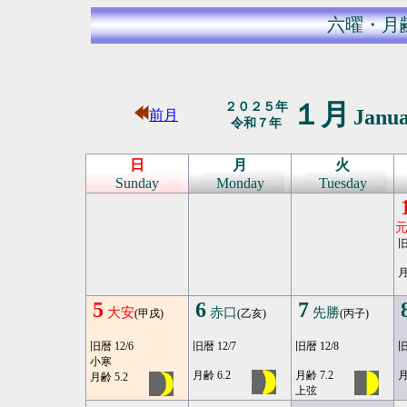
六曜・月
１月
２０２５年
Janu
前月
令和７年
日
月
火
Sunday
Monday
Tuesday
旧
月
5
6
7
大安
赤口
先勝
(甲戌)
(乙亥)
(丙子)
旧暦 12/6
旧暦 12/7
旧暦 12/8
旧
小寒
月齢 6.2
月齢 7.2
月
月齢 5.2
上弦