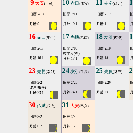
9
10
11
1
大安
赤口
先勝
(丁丑)
(戊寅)
(己卯)
旧暦 2/10
旧暦 2/11
旧暦 2/12
旧
月齢 9.1
月齢 10.1
月齢 11.1
月
16
17
18
1
赤口
先勝
友引
(甲申)
(乙酉)
(丙戌)
旧暦 2/17
旧暦 2/18
旧暦 2/19
旧
彼岸入(春)
月齢 16.1
月齢 18.1
月
月齢 17.1
23
24
25
2
先勝
友引
先負
(辛卯)
(壬辰)
(癸巳)
旧暦 2/24
旧暦 2/25
旧暦 2/26
旧
彼岸明(春)
月齢 24.1
月齢 25.1
月
月齢 23.1
30
31
仏滅
大安
(戊戌)
(己亥)
旧暦 3/2
旧暦 3/3
月齢 0.7
月齢 1.7