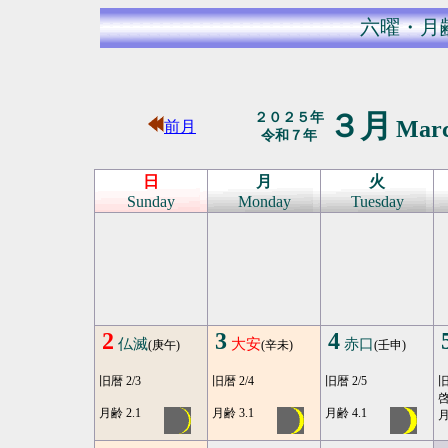
六曜・月
３月
２０２５年
Mar
前月
令和７年
日
月
火
Sunday
Monday
Tuesday
2
3
4
仏滅
大安
赤口
(庚午)
(辛未)
(壬申)
旧暦 2/3
旧暦 2/4
旧暦 2/5
旧
月齢 2.1
月齢 3.1
月齢 4.1
月