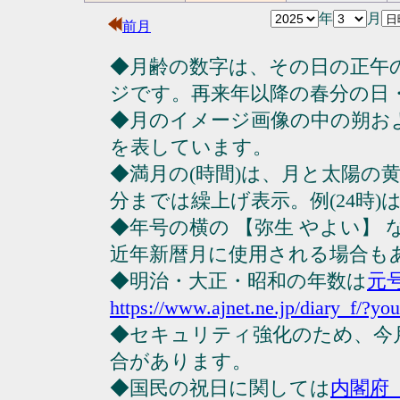
年
月
前月
◆月齢の数字は、その日の正午
ジです。再来年以降の春分の日
◆月のイメージ画像の中の朔お
を表しています。
◆満月の(時間)は、月と太陽の黄
分までは繰上げ表示。例(24時)は23
◆年号の横の 【弥生 やよい】
近年新暦月に使用される場合も
◆明治・大正・昭和の年数は
元
https://www.ajnet.ne.jp/diary_f/?yo
◆セキュリティ強化のため、今
合があります。
◆国民の祝日に関しては
内閣府