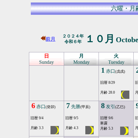
六曜・月
１０月
２０２４年
Octob
前月
令和６年
日
月
火
Sunday
Monday
Tuesday
1
赤口
(戊戌)
旧暦 8/29
旧
月齢 28.0
月
6
7
8
赤口
先勝
友引
(癸卯)
(甲辰)
(乙巳)
旧暦 9/4
旧暦 9/5
旧暦 9/6
旧
寒露
月齢 3.3
月齢 4.3
月
月齢 5.3