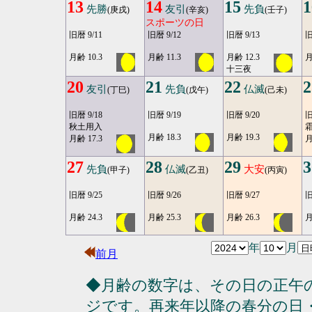
13
14
15
1
先勝
友引
先負
(庚戌)
(辛亥)
(壬子)
スポーツの日
旧暦 9/11
旧暦 9/12
旧暦 9/13
旧
月齢 10.3
月齢 11.3
月齢 12.3
月
十三夜
20
21
22
2
友引
先負
仏滅
(丁巳)
(戊午)
(己未)
旧暦 9/18
旧暦 9/19
旧暦 9/20
旧
秋土用入
月齢 18.3
月齢 19.3
月齢 17.3
月
27
28
29
3
先負
仏滅
大安
(甲子)
(乙丑)
(丙寅)
旧暦 9/25
旧暦 9/26
旧暦 9/27
旧
月齢 24.3
月齢 25.3
月齢 26.3
月
年
月
前月
◆月齢の数字は、その日の正午
ジです。再来年以降の春分の日