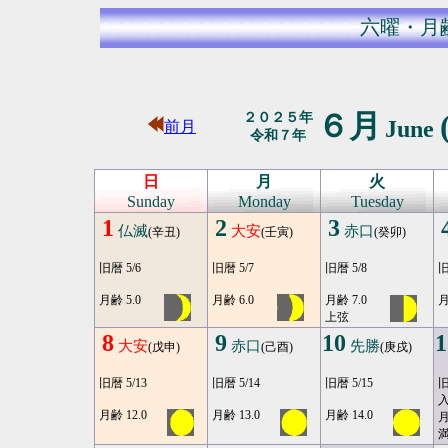
六曜・月
６月
２０２５年
June
前月
令和７年
日
月
火
Sunday
Monday
Tuesday
1
2
3
仏滅
大安
赤口
(辛丑)
(壬寅)
(癸卯)
旧暦 5/6
旧暦 5/7
旧暦 5/8
旧
月齢 5.0
月齢 6.0
月齢 7.0
月
上弦
8
9
10
1
大安
赤口
先勝
(戊申)
(己酉)
(庚戌)
旧暦 5/13
旧暦 5/14
旧暦 5/15
旧
月齢 12.0
月齢 13.0
月齢 14.0
月
満