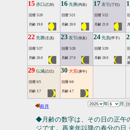
15
16
17
1
赤口
先勝
友引
(乙卯)
(丙辰)
(丁巳)
旧暦 5/20
旧暦 5/21
旧暦 5/22
旧
月齢 19.0
月齢 20.0
月齢 21.0
月
22
23
24
2
先勝
友引
先負
(壬戌)
(癸亥)
(甲子)
旧暦 5/27
旧暦 5/28
旧暦 5/29
旧
月齢 26.0
月齢 27.0
月齢 28.0
月
29
30
仏滅
大安
(己巳)
(庚午)
旧暦 6/5
旧暦 6/6
月齢 3.7
月齢 4.7
年
月
前月
◆月齢の数字は、その日の正午
ジです。再来年以降の春分の日