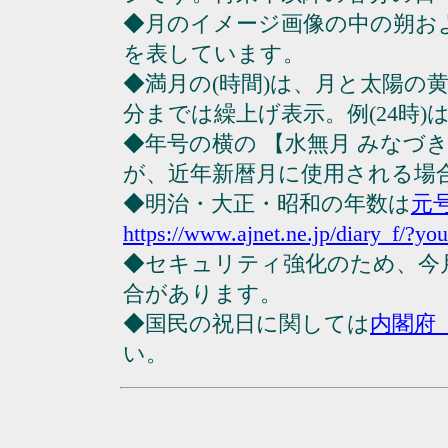
◆月のイメージ画像の中の朔お
を表しています。
◆満月の(時間)は、月と太陽の黄
分までは繰上げ表示。例(24時)は23
◆年号の横の 【水無月 みなづ
が、近年新暦月に使用される場
◆明治・大正・昭和の年数は
元
https://www.ajnet.ne.jp/diary_f/?yo
◆セキュリティ強化のため、今
合があります。
◆国民の祝日に関しては
内閣府
い。