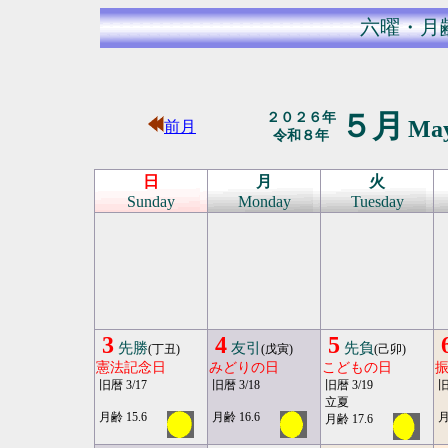
六曜・月
５月
２０２６年
Ma
前月
令和８年
日
月
火
Sunday
Monday
Tuesday
3
4
5
先勝
友引
先負
(丁丑)
(戊寅)
(己卯)
憲法記念日
みどりの日
こどもの日
旧暦 3/17
旧暦 3/18
旧暦 3/19
旧
立夏
月齢 15.6
月齢 16.6
月
月齢 17.6