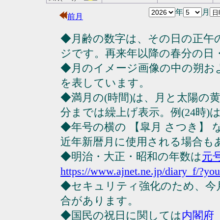
年
月
前月
◆月齢の数字は、その日の正午
ジです。再来年以降の春分の日
◆月のイメージ画像の中の朔お
を表しています。
◆満月の(時間)は、月と太陽の黄
分までは繰上げ表示。例(24時)は23
◆年号の横の 【皐月 さつき】
近年新暦月に使用される場合も
◆明治・大正・昭和の年数は
元
https://www.ajnet.ne.jp/diary_f/?yo
◆セキュリティ強化のため、今
合があります。
◆国民の祝日に関しては
内閣府