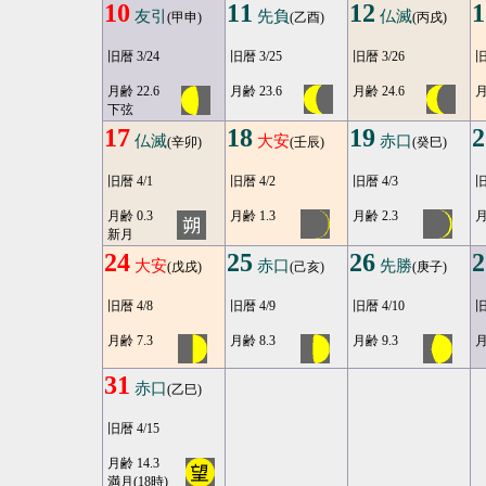
10
11
12
1
友引
先負
仏滅
(甲申)
(乙酉)
(丙戌)
旧暦 3/24
旧暦 3/25
旧暦 3/26
旧
月齢 22.6
月齢 23.6
月齢 24.6
月
下弦
17
18
19
2
仏滅
大安
赤口
(辛卯)
(壬辰)
(癸巳)
旧暦 4/1
旧暦 4/2
旧暦 4/3
旧
月齢 0.3
月齢 1.3
月齢 2.3
月
新月
24
25
26
2
大安
赤口
先勝
(戊戌)
(己亥)
(庚子)
旧暦 4/8
旧暦 4/9
旧暦 4/10
旧
月齢 7.3
月齢 8.3
月齢 9.3
月
31
赤口
(乙巳)
旧暦 4/15
月齢 14.3
満月(18時)