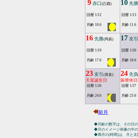
9
10
赤口
先
(己酉)
旧暦 1/12
旧暦 1/13
月齢 10.6
月齢 11.6
16
17
先勝
友
(丙辰)
旧暦 1/19
旧暦 1/20
月齢 17.6
月齢 18.6
23
24
友引
先
(癸亥)
天皇誕生日
振替休日
旧暦 1/26
旧暦 1/27
月齢 24.6
月齢 25.6
前月
◆月齢の数字は、その日
◆月のイメージ画像の中
◆満月の(時間)は、月と太陽