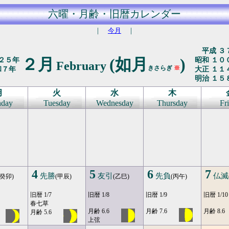
六曜・月齢・旧暦カレンダー
｜
今月
｜
平成 ３
２月
(如月
)
２５年
昭和 １０
February
きさらぎ
※
和７年
大正 １１
明治 １５
月
火
水
木
day
Tuesday
Wednesday
Thursday
Fr
4
5
6
7
先勝
友引
先負
仏滅
(癸卯)
(甲辰)
(乙巳)
(丙午)
旧暦 1/7
旧暦 1/8
旧暦 1/9
旧暦 1/10
春七草
月齢 6.6
月齢 7.6
月齢 8.6
月齢 5.6
上弦