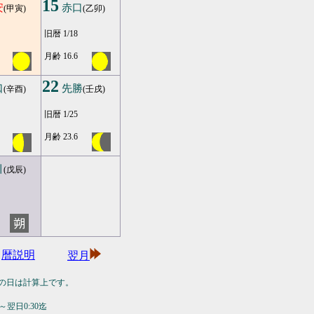
15
安
赤口
(甲寅)
(乙卯)
旧暦 1/18
月齢 16.6
22
口
先勝
(辛酉)
(壬戌)
旧暦 1/25
月齢 23.6
引
(戊辰)
暦説明
翌月
の日は計算上です。
翌日0:30迄