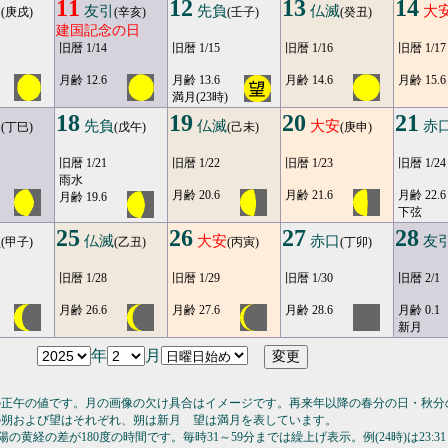
11
12
13
14
勝
友引
先負
仏滅
大
(庚戌)
(辛亥)
(壬子)
(癸丑)
建国記念の日
旧暦 1/14
旧暦 1/15
旧暦 1/16
旧暦 1/17
月齢 12.6
月齢 13.6
月齢 14.6
月齢 15.6
満月(23時)
18
19
20
21
引
先負
仏滅
大安
赤
(丁巳)
(戊午)
(己未)
(庚申)
旧暦 1/21
旧暦 1/22
旧暦 1/23
旧暦 1/24
雨水
月齢 20.6
月齢 21.6
月齢 22.6
月齢 19.6
下弦
25
26
27
28
負
仏滅
大安
赤口
友
(甲子)
(乙丑)
(丙寅)
(丁卯)
旧暦 1/28
旧暦 1/29
旧暦 1/30
旧暦 2/1
月齢 26.6
月齢 27.6
月齢 28.6
月齢 0.1
新月
年
月
の正午の値です。月の画像の欠け具合はイメージです。再来年以降の春分の日・秋分
の朔および望はそれぞれ、朔は新月 望は満月を表しています。
の黄経の差が180度の時間です。毎時31～59分までは繰上げ表示。例(24時)は23:31～