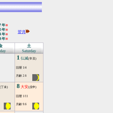
７年
※
０年
※
翌月
４年
※
８年
※
金
土
iday
Saturday
1
仏滅
(辛丑)
旧暦 1/4
月齢 2.6
8
大安
(丁未)
(戊申)
旧暦 1/11
月齢 9.6