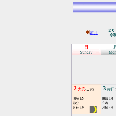
２０
前月
令
日
Sunday
Mon
2
3
大安
赤口
(壬寅)
旧暦 1/5
旧暦 1/6
節分
立春
月齢 3.6
月齢 4.6