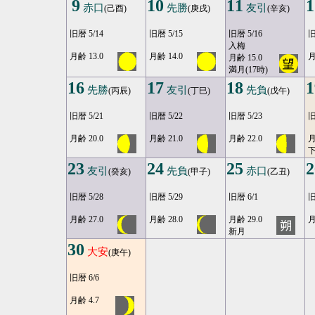
9
10
11
1
赤口
先勝
友引
(己酉)
(庚戌)
(辛亥)
旧暦 5/14
旧暦 5/15
旧暦 5/16
旧
入梅
月齢 13.0
月齢 14.0
月
月齢 15.0
満月(17時)
16
17
18
1
先勝
友引
先負
(丙辰)
(丁巳)
(戊午)
旧暦 5/21
旧暦 5/22
旧暦 5/23
旧
月齢 20.0
月齢 21.0
月齢 22.0
月
23
24
25
2
友引
先負
赤口
(癸亥)
(甲子)
(乙丑)
旧暦 5/28
旧暦 5/29
旧暦 6/1
旧
月齢 27.0
月齢 28.0
月齢 29.0
月
新月
30
大安
(庚午)
旧暦 6/6
月齢 4.7