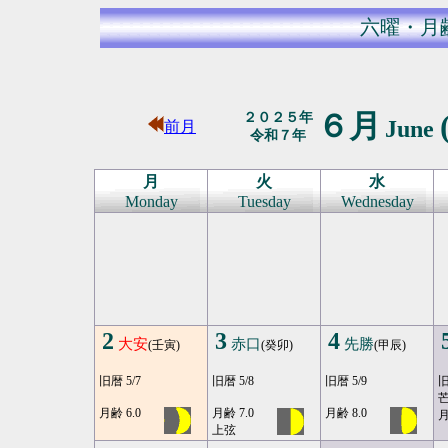
六曜・月
６月
２０２５年
June
前月
令和７年
月
火
水
Monday
Tuesday
Wednesday
2
3
4
大安
赤口
先勝
(壬寅)
(癸卯)
(甲辰)
旧暦 5/7
旧暦 5/8
旧暦 5/9
旧
月齢 6.0
月齢 7.0
月齢 8.0
月
上弦