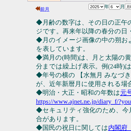
年
月
前月
◆月齢の数字は、その日の正午
ジです。再来年以降の春分の日
◆月のイメージ画像の中の朔お
を表しています。
◆満月の(時間)は、月と太陽の黄
分までは繰上げ表示。例(24時)は23
◆年号の横の 【水無月 みなづ
が、近年新暦月に使用される場
◆明治・大正・昭和の年数は
元
https://www.ajnet.ne.jp/diary_f/?yo
◆セキュリティ強化のため、今
合があります。
◆国民の祝日に関しては
内閣府