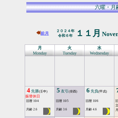
六曜・月
１１月
２０２４年
Nove
前月
令和６年
月
火
水
Monday
Tuesday
Wednesday
4
5
6
先勝
友引
先負
(壬申)
(癸酉)
(甲戌)
振替休日
旧暦 10/4
旧暦 10/5
旧暦 10/6
旧
月齢 2.6
月齢 3.6
月齢 4.6
月