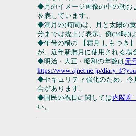
◆月のイメージ画像の中の朔お
を表しています。
◆満月の(時間)は、月と太陽の黄
分までは繰上げ表示。例(24時)は23
◆年号の横の 【霜月 しもつき
が、近年新暦月に使用される場
◆明治・大正・昭和の年数は
元
https://www.ajnet.ne.jp/diary_f/?yo
◆セキュリティ強化のため、今
合があります。
◆国民の祝日に関しては
内閣府
い。