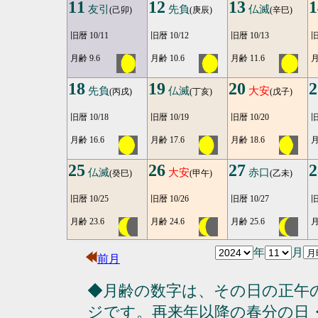
11
12
13
1
友引
先負
仏滅
(己卯)
(庚辰)
(辛巳)
旧暦 10/11
旧暦 10/12
旧暦 10/13
旧
月齢 9.6
月齢 10.6
月齢 11.6
月
18
19
20
2
先負
仏滅
大安
(丙戌)
(丁亥)
(戊子)
旧暦 10/18
旧暦 10/19
旧暦 10/20
旧
月齢 16.6
月齢 17.6
月齢 18.6
月
25
26
27
2
仏滅
大安
赤口
(癸巳)
(甲午)
(乙未)
旧暦 10/25
旧暦 10/26
旧暦 10/27
旧
月齢 23.6
月齢 24.6
月齢 25.6
月
年
月
前月
◆月齢の数字は、その日の正午
ジです。再来年以降の春分の日