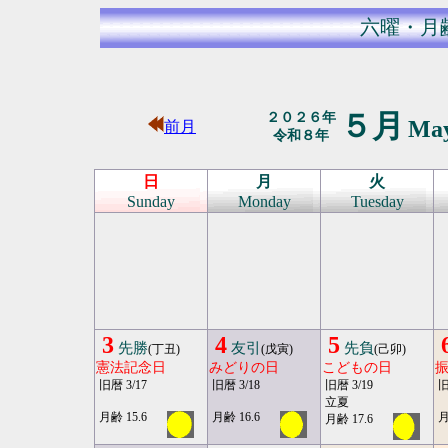
六曜・月
５月
２０２６年
Ma
前月
令和８年
日
月
火
Sunday
Monday
Tuesday
3
4
5
先勝
友引
先負
(丁丑)
(戊寅)
(己卯)
憲法記念日
みどりの日
こどもの日
旧暦 3/17
旧暦 3/18
旧暦 3/19
旧
立夏
月齢 15.6
月齢 16.6
月
月齢 17.6