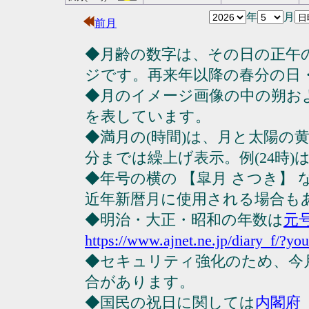
年
月
前月
◆月齢の数字は、その日の正午
ジです。再来年以降の春分の日
◆月のイメージ画像の中の朔お
を表しています。
◆満月の(時間)は、月と太陽の黄
分までは繰上げ表示。例(24時)は23
◆年号の横の 【皐月 さつき】
近年新暦月に使用される場合も
◆明治・大正・昭和の年数は
元
https://www.ajnet.ne.jp/diary_f/?yo
◆セキュリティ強化のため、今
合があります。
◆国民の祝日に関しては
内閣府