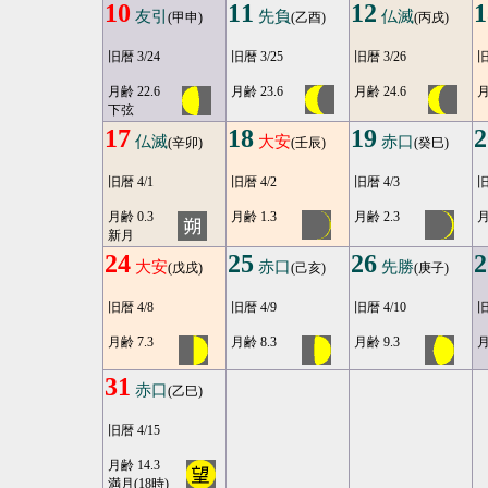
10
11
12
1
友引
先負
仏滅
(甲申)
(乙酉)
(丙戌)
旧暦 3/24
旧暦 3/25
旧暦 3/26
旧
月齢 22.6
月齢 23.6
月齢 24.6
月
下弦
17
18
19
2
仏滅
大安
赤口
(辛卯)
(壬辰)
(癸巳)
旧暦 4/1
旧暦 4/2
旧暦 4/3
旧
月齢 0.3
月齢 1.3
月齢 2.3
月
新月
24
25
26
2
大安
赤口
先勝
(戊戌)
(己亥)
(庚子)
旧暦 4/8
旧暦 4/9
旧暦 4/10
旧
月齢 7.3
月齢 8.3
月齢 9.3
月
31
赤口
(乙巳)
旧暦 4/15
月齢 14.3
満月(18時)