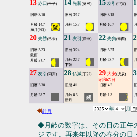
13
14
15
1
赤口
先勝
友引
(壬子)
(癸丑)
(甲寅)
旧暦 3/16
旧暦 3/17
旧暦 3/18
旧
月齢 14.7
月齢 15.7
月齢 16.7
月
満月(9時)
20
21
22
2
先勝
友引
先負
(己未)
(庚申)
(辛酉)
旧暦 3/23
旧暦 3/24
旧暦 3/25
旧
穀雨
月齢 22.7
月齢 23.7
月
月齢 21.7
下弦
27
28
29
3
友引
仏滅
大安
(丙寅)
(丁卯)
(戊辰)
昭和の日
旧暦 3/30
旧暦 4/1
旧暦 4/2
旧
月齢 28.7
月齢 0.3
月齢 1.3
月
新月
年
月
前月
◆月齢の数字は、その日の正午
ジです。再来年以降の春分の日