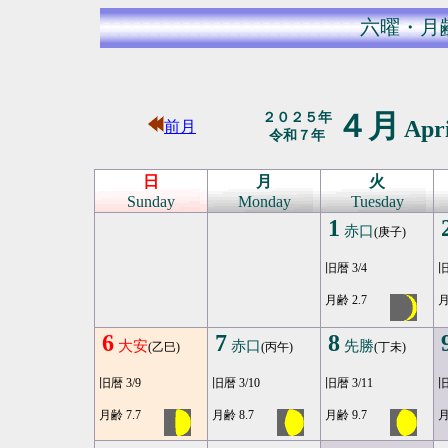
六曜・月
４月
２０２５年
Apr
前月
令和７年
日
月
火
Sunday
Monday
Tuesday
1
赤口
(庚子)
旧暦 3/4
旧
月齢 2.7
月
6
7
8
大安
赤口
先勝
(乙巳)
(丙午)
(丁未)
旧暦 3/9
旧暦 3/10
旧暦 3/11
旧
月齢 7.7
月齢 8.7
月齢 9.7
月