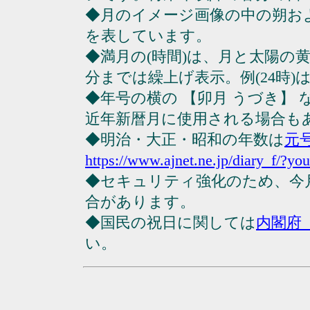
◆月のイメージ画像の中の朔お
を表しています。
◆満月の(時間)は、月と太陽の黄
分までは繰上げ表示。例(24時)は23
◆年号の横の 【卯月 うづき】
近年新暦月に使用される場合も
◆明治・大正・昭和の年数は
元
https://www.ajnet.ne.jp/diary_f/?yo
◆セキュリティ強化のため、今
合があります。
◆国民の祝日に関しては
内閣府
い。