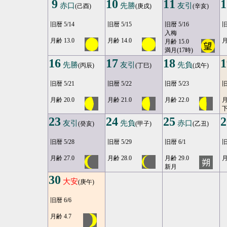
9
10
11
1
赤口
先勝
友引
(己酉)
(庚戌)
(辛亥)
旧暦 5/14
旧暦 5/15
旧暦 5/16
旧
入梅
月齢 13.0
月齢 14.0
月
月齢 15.0
満月(17時)
16
17
18
1
先勝
友引
先負
(丙辰)
(丁巳)
(戊午)
旧暦 5/21
旧暦 5/22
旧暦 5/23
旧
月齢 20.0
月齢 21.0
月齢 22.0
月
23
24
25
2
友引
先負
赤口
(癸亥)
(甲子)
(乙丑)
旧暦 5/28
旧暦 5/29
旧暦 6/1
旧
月齢 27.0
月齢 28.0
月齢 29.0
月
新月
30
大安
(庚午)
旧暦 6/6
月齢 4.7