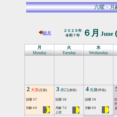
六曜・月
６月
２０２５年
June
前月
令和７年
月
火
水
Monday
Tuesday
Wednesday
2
3
4
大安
赤口
先勝
(壬寅)
(癸卯)
(甲辰)
旧暦 5/7
旧暦 5/8
旧暦 5/9
旧
月齢 6.0
月齢 7.0
月齢 8.0
月
上弦