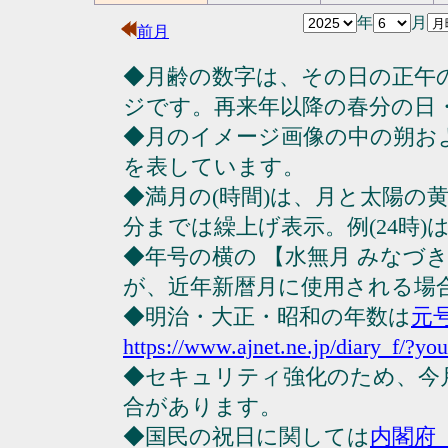
年
月
前月
◆月齢の数字は、その日の正午
ジです。再来年以降の春分の日
◆月のイメージ画像の中の朔お
を表しています。
◆満月の(時間)は、月と太陽の黄
分までは繰上げ表示。例(24時)は23
◆年号の横の 【水無月 みなづ
が、近年新暦月に使用される場
◆明治・大正・昭和の年数は
元
https://www.ajnet.ne.jp/diary_f/?yo
◆セキュリティ強化のため、今
合があります。
◆国民の祝日に関しては
内閣府