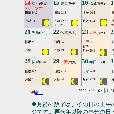
14
15
16
1
友引
先負
仏滅
(辛亥)
(壬子)
(癸丑)
スポーツの日
旧暦 9/12
旧暦 9/13
旧暦 9/14
旧
月齢 11.3
月齢 12.3
月齢 13.3
月
十三夜
満
21
22
23
2
先負
仏滅
大安
(戊午)
(己未)
(庚申)
旧暦 9/19
旧暦 9/20
旧暦 9/21
旧
霜降
月齢 18.3
月齢 19.3
月
月齢 20.3
28
29
30
3
仏滅
大安
赤口
(乙丑)
(丙寅)
(丁卯)
旧暦 9/26
旧暦 9/27
旧暦 9/28
旧
月齢 25.3
月齢 26.3
月齢 27.3
月
年
月
前月
◆月齢の数字は、その日の正午
ジです。再来年以降の春分の日