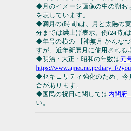
◆月のイメージ画像の中の朔お
を表しています。
◆満月の(時間)は、月と太陽の黄
分までは繰上げ表示。例(24時)は23
◆年号の横の 【神無月 かんな
すが、近年新暦月に使用される
◆明治・大正・昭和の年数は
元
https://www.ajnet.ne.jp/diary_f/?yo
◆セキュリティ強化のため、今
合があります。
◆国民の祝日に関しては
内閣府
い。