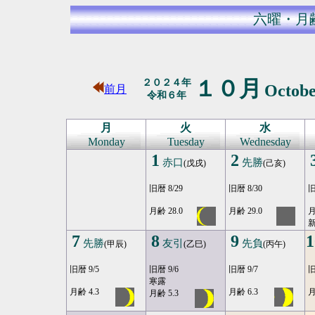
六曜・月
１０月
２０２４年
Octob
前月
令和６年
月
火
水
Monday
Tuesday
Wednesday
1
2
赤口
先勝
(戊戌)
(己亥)
旧暦 8/29
旧暦 8/30
旧
月齢 28.0
月齢 29.0
月
7
8
9
1
先勝
友引
先負
(甲辰)
(乙巳)
(丙午)
旧暦 9/5
旧暦 9/6
旧暦 9/7
旧
寒露
月齢 4.3
月齢 6.3
月
月齢 5.3