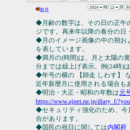
年
月
前月
◆月齢の数字は、その日の正午
ジです。再来年以降の春分の日
◆月のイメージ画像の中の朔お
を表しています。
◆満月の(時間)は、月と太陽の黄
分までは繰上げ表示。例(24時)は23
◆年号の横の 【師走 しわす】
近年新暦月に使用される場合も
◆明治・大正・昭和の年数は
元
https://www.ajnet.ne.jp/diary_f/?yo
◆セキュリティ強化のため、今
合があります。
◆国民の祝日に関しては
内閣府