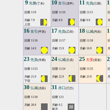
9
10
11
1
先勝
友引
先負
(丁未)
(戊申)
(己酉)
旧暦 11/9
旧暦 11/10
旧暦 11/11
旧
月齢 7.9
月齢 8.9
月齢 9.9
月
上弦
16
17
18
1
友引
先負
仏滅
(甲寅)
(乙卯)
(丙辰)
旧暦 11/16
旧暦 11/17
旧暦 11/18
旧
月齢 14.9
月齢 15.9
月齢 16.9
月
23
24
25
2
先負
仏滅
大安
(辛酉)
(壬戌)
(癸亥)
旧暦 11/23
旧暦 11/24
旧暦 11/25
旧
月齢 21.9
月齢 22.9
月齢 23.9
月
下弦
30
31
仏滅
赤口
(戊辰)
(己巳)
旧暦 11/30
旧暦 12/1
月齢 28.9
月齢 0.2
新月