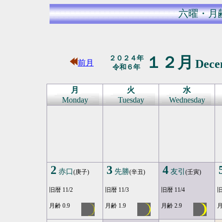
六曜・月
１２月
２０２４年
Dec
前月
令和６年
月
火
水
Monday
Tuesday
Wednesday
2
3
4
赤口
先勝
友引
(庚子)
(辛丑)
(壬寅)
旧暦 11/2
旧暦 11/3
旧暦 11/4
旧
月齢 0.9
月齢 1.9
月齢 2.9
月