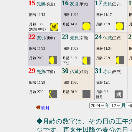
15
16
17
1
先勝
友引
先負
(癸丑)
(甲寅)
(乙卯)
旧暦 11/15
旧暦 11/16
旧暦 11/17
旧
月齢 13.9
月齢 14.9
月齢 15.9
月
満月(18時)
22
23
24
2
友引
先負
仏滅
(庚申)
(辛酉)
(壬戌)
旧暦 11/22
旧暦 11/23
旧暦 11/24
旧
月齢 20.9
月齢 21.9
月齢 22.9
月
下弦
29
30
31
先負
仏滅
赤口
(丁卯)
(戊辰)
(己巳)
旧暦 11/29
旧暦 11/30
旧暦 12/1
月齢 27.9
月齢 28.9
月齢 0.2
新月
年
月
前月
◆月齢の数字は、その日の正午
ジです。再来年以降の春分の日