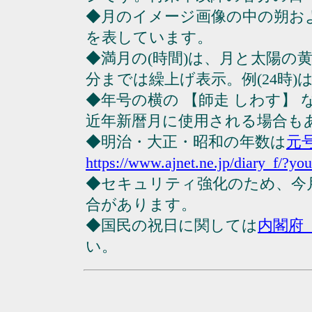
◆月のイメージ画像の中の朔お
を表しています。
◆満月の(時間)は、月と太陽の黄
分までは繰上げ表示。例(24時)は23
◆年号の横の 【師走 しわす】
近年新暦月に使用される場合も
◆明治・大正・昭和の年数は
元
https://www.ajnet.ne.jp/diary_f/?yo
◆セキュリティ強化のため、今
合があります。
◆国民の祝日に関しては
内閣府
い。