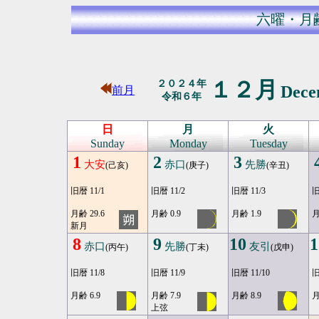
六曜・月
１２月
２０２４年
Dec
前月
令和６年
日
月
火
Sunday
Monday
Tuesday
1
2
3
大安
赤口
先勝
(己亥)
(庚子)
(辛丑)
旧暦 11/1
旧暦 11/2
旧暦 11/3
旧
月齢 29.6
月齢 0.9
月齢 1.9
月
新月
8
9
10
1
赤口
先勝
友引
(丙午)
(丁未)
(戊申)
旧暦 11/8
旧暦 11/9
旧暦 11/10
旧
月齢 6.9
月齢 7.9
月齢 8.9
月
上弦